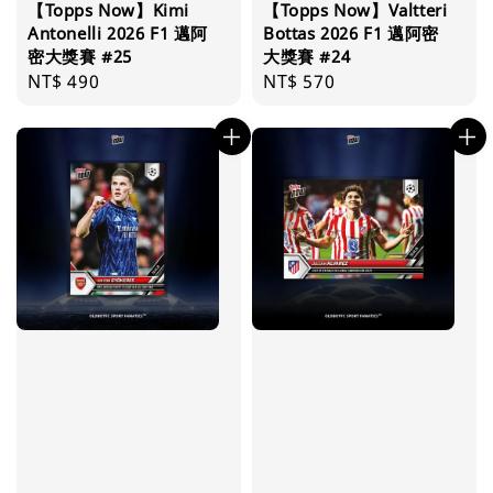
【Topps Now】Kimi
【Topps Now】Valtteri
Antonelli 2026 F1 邁阿
Bottas 2026 F1 邁阿密
密大獎賽 #25
大獎賽 #24
Regular
NT$ 490
Regular
NT$ 570
price
price