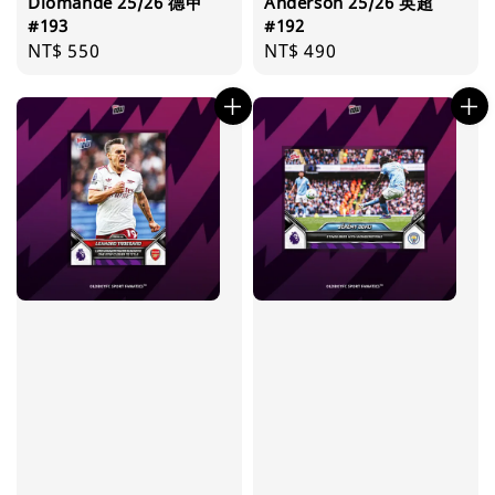
Diomande 25/26 德甲
Anderson 25/26 英超
#193
#192
Regular
NT$ 550
Regular
NT$ 490
price
price