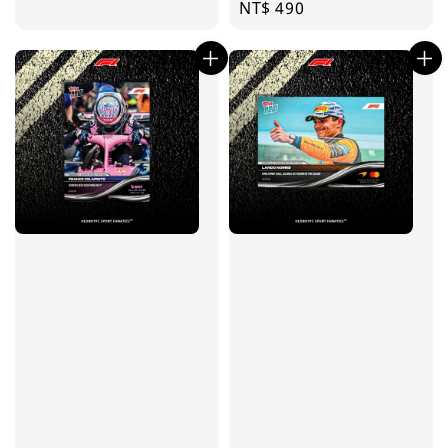
Regular
NT$ 490
price