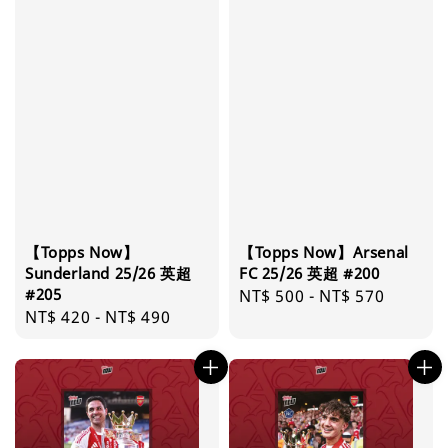
【Topps Now】
【Topps Now】Arsenal
Sunderland 25/26 英超
FC 25/26 英超 #200
#205
Regular
NT$ 500
-
NT$ 570
Regular
NT$ 420
-
NT$ 490
price
price