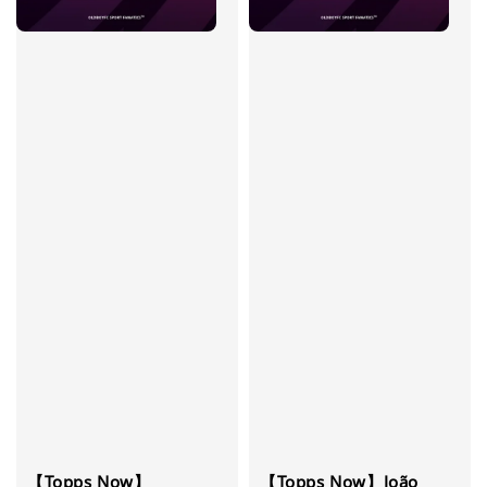
【Topps Now】
【Topps Now】João