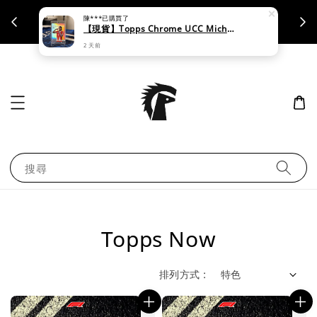
陳***
已購買了
支援刷卡｜皆開立統一發票
【現貨】Topps Chrome UCC Michael Olise
2 天前
搜尋
Topps Now
排列方式 :