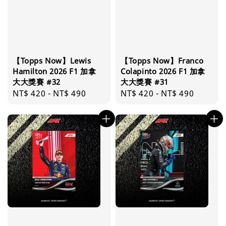
【Topps Now】Lewis
【Topps Now】Franco
Hamilton 2026 F1 加拿
Colapinto 2026 F1 加拿
大大獎賽 #32
大大獎賽 #31
Regular
NT$ 420
-
NT$ 490
Regular
NT$ 420
-
NT$ 490
price
price