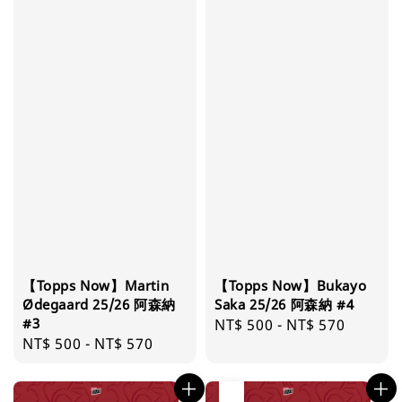
【Topps Now】Martin
【Topps Now】Bukayo
Ødegaard 25/26 阿森納
Saka 25/26 阿森納 #4
#3
Regular
NT$ 500
-
NT$ 570
Regular
NT$ 500
-
NT$ 570
price
price
售完