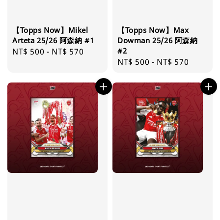
【Topps Now】Mikel
【Topps Now】Max
Arteta 25/26 阿森納 #1
Dowman 25/26 阿森納
#2
Regular
NT$ 500
-
NT$ 570
Regular
NT$ 500
-
NT$ 570
price
price