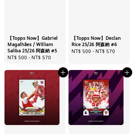
【Topps Now】Gabriel
【Topps Now】Declan
Magalhães / William
Rice 25/26 阿森納 #6
Saliba 25/26 阿森納 #5
Regular
NT$ 500
-
NT$ 570
Regular
NT$ 500
-
NT$ 570
price
price