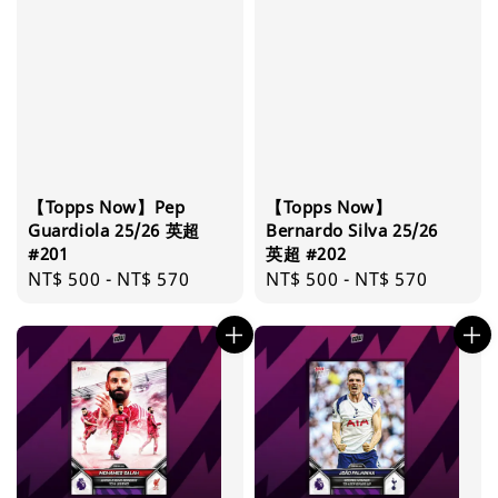
【Topps Now】Pep
【Topps Now】
Guardiola 25/26 英超
Bernardo Silva 25/26
#201
英超 #202
Regular
NT$ 500
-
NT$ 570
Regular
NT$ 500
-
NT$ 570
price
price