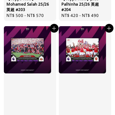
Mohamed Salah 25/26
Palhinha 25/26 英超
英超 #203
#204
Regular
NT$ 500
-
NT$ 570
Regular
NT$ 420
-
NT$ 490
price
price