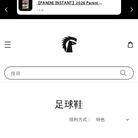
李***
已購買了
支援刷卡｜皆開立統一發票
【PANINI INSTANT】2026 Panini Instant Lamine Yamal #246 - Base
1 天前
搜尋
足球鞋
排列方式 :