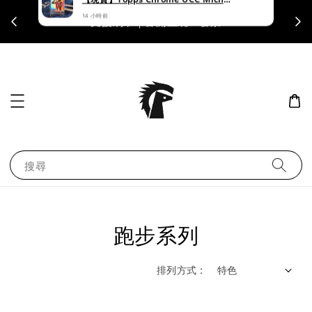
陳***
已購買了
【現貨】Topps Chrome UCC Michael Olise
支援刷卡｜皆開立統一發票
14 小時前
搜尋
跑步系列
排列方式 :