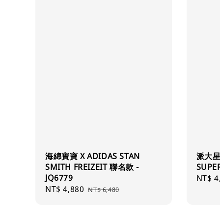
海綿寶寶 X ADIDAS STAN
派大星 
SMITH FREIZEIT 聯名款 -
SUPE
JQ6779
Sale
NT$ 4
Sale
NT$ 4,880
Regular
price
NT$ 6,480
price
price