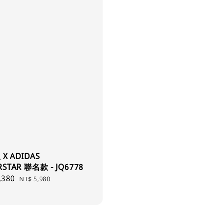
X ADIDAS
RSTAR 聯名款 - JQ6778
,380
Regular
NT$ 5,980
price