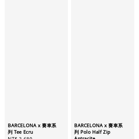
BARCELONA x 賽車系
BARCELONA x 賽車系
列 Tee Ecru
列 Polo Half Zip
Antracite