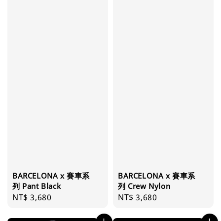
BARCELONA x 賽車系
BARCELONA x 賽車系
列 Pant Black
列 Crew Nylon
Regular
NT$ 3,680
Regular
NT$ 3,680
price
price