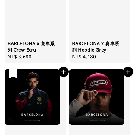
BARCELONA x 賽車系
BARCELONA x 賽車系
列 Crew Ecru
列 Hoodie Grey
Regular
NT$ 3,680
Regular
NT$ 4,180
price
price
售完