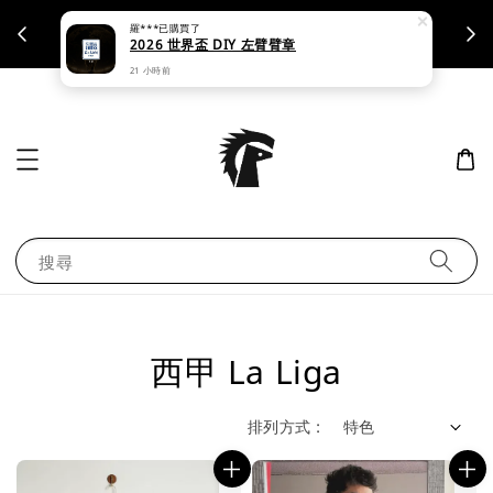
羅***
已購買了
支援刷卡｜皆開立統一發票
2026 世界盃 DIY 左臂臂章
21 小時前
搜尋
西甲 La Liga
排列方式 :