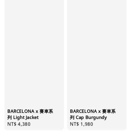
BARCELONA x 賽車系
BARCELONA x 賽車系
列 Light Jacket
列 Cap Burgundy
Regular
NT$ 4,380
Regular
NT$ 1,980