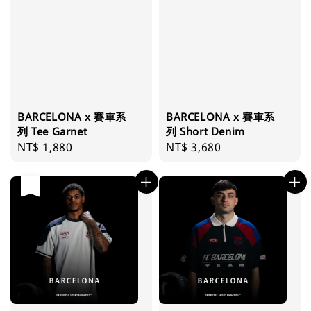
BARCELONA x 賽車系
BARCELONA x 賽車系
列 Tee Garnet
列 Short Denim
Regular
NT$ 1,880
Regular
NT$ 3,680
price
price
售完