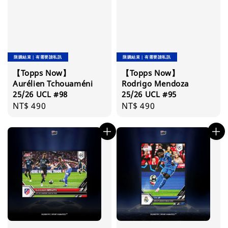
限購結束｜有需要請私訊
限購結束｜有需要請私訊
【Topps Now】
【Topps Now】
Aurélien Tchouaméni
Rodrigo Mendoza
25/26 UCL #98
25/26 UCL #95
Regular
NT$ 490
Regular
NT$ 490
price
price