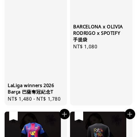
BARCELONA x OLIVIA
RODRIGO x SPOTIFY
手提袋
Regular
NT$ 1,080
price
LaLiga winners 2026
Barça 巴薩奪冠紀念T
Regular
NT$ 1,480
-
NT$ 1,780
price
售完
售完