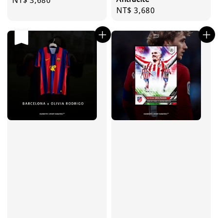
Regular
NT$ 3,680
Regular
NT$ 3,680
price
price
售完