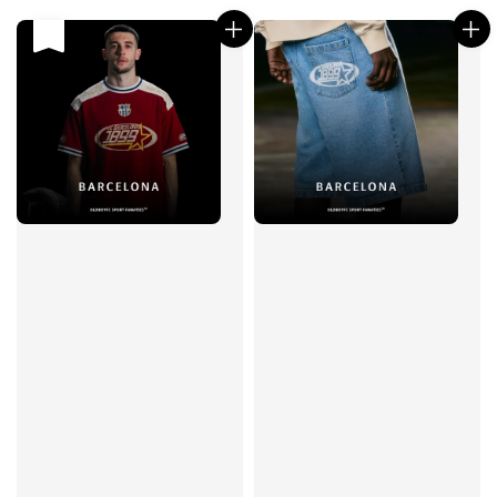
price
price
售完