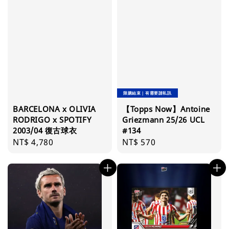
限購結束｜有需要請私訊
BARCELONA x OLIVIA
【Topps Now】Antoine
RODRIGO x SPOTIFY
Griezmann 25/26 UCL
2003/04 復古球衣
#134
Regular
NT$ 4,780
Regular
NT$ 570
price
price