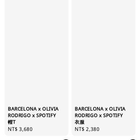
BARCELONA x OLIVIA
BARCELONA x OLIVIA
RODRIGO x SPOTIFY
RODRIGO x SPOTIFY
帽T
衣服
Regular
NT$ 3,680
Regular
NT$ 2,380
price
price