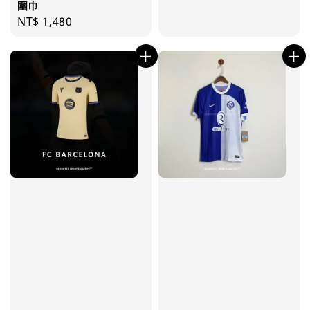
圍巾
Regular
NT$ 1,480
price