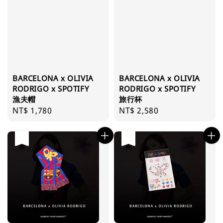
BARCELONA x OLIVIA
BARCELONA x OLIVIA
RODRIGO x SPOTIFY
RODRIGO x SPOTIFY
漁夫帽
旅行杯
Regular
NT$ 1,780
Regular
NT$ 2,580
price
price
售完
售完