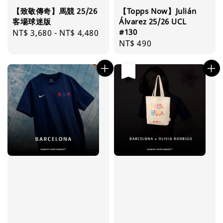
【致敬傳奇】馬競 25/26
【Topps Now】Julián
客場球迷版
Álvarez 25/26 UCL
#130
Regular
NT$ 3,680
-
NT$ 4,480
Regular
NT$ 490
price
price
售完