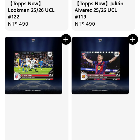
【Topps Now】
【Topps Now】Julián
Lookman 25/26 UCL
Alvarez 25/26 UCL
#122
#119
Regular
NT$ 490
Regular
NT$ 490
price
price