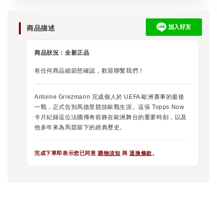
商品描述
商品狀況：
全新正品
有任何商品細節想確認，歡迎聯繫我們！
Antoine Griezmann 完成個人於 UEFA 歐洲賽事的最後
一戰，正式告別馬德里競技歐戰生涯。這張 Topps Now
卡片紀錄這位法國傳奇前鋒在歐洲舞台的重要時刻，以及
他多年來為馬競留下的經典歷史。
完成下單即表示您已同意
購物須知
與
退換條款
。