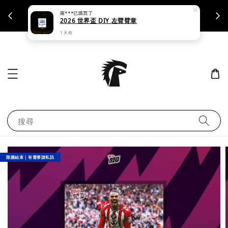
羅***
已購買了
支援刷卡｜皆開立統一發票
2026 世界盃 DIY 左臂臂章
1 天前
搜尋
限購結束｜有需要請私訊