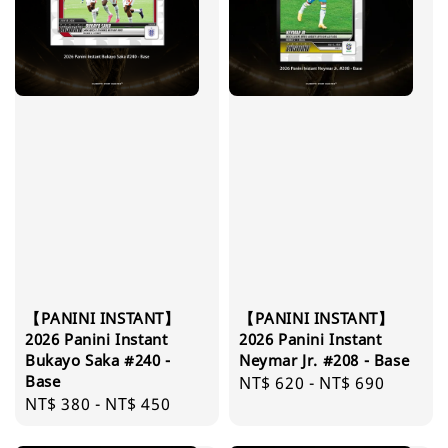
【PANINI INSTANT】
【PANINI INSTANT】
2026 Panini Instant
2026 Panini Instant
Bukayo Saka #240 -
Neymar Jr. #208 - Base
Base
Regular
NT$ 620
-
NT$ 690
Regular
NT$ 380
-
NT$ 450
price
price