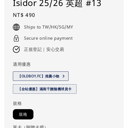
Isidor 25/26 英超 #13
Regular
NT$ 490
price
Ships to TW/HK/SG/MY
Secure online payment
正規登記｜安心交易
適用優惠
【OLDBOY.FC】推薦小物
【全站優惠】滿兩千贈隨機球員卡
規格
規格
單卡（附贈卡膜）