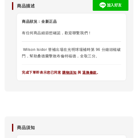
商品描述
商品狀況：
全新正品
有任何商品細節想確認，歡迎聯繫我們！
Wilson Isidor 替補出場在光明球場補時第 96 分鐘頭槌破
門，幫助桑德蘭擊敗布倫特福德，全取三分。
完成下單即表示您已同意
購物須知
與
退換條款
。
商品須知