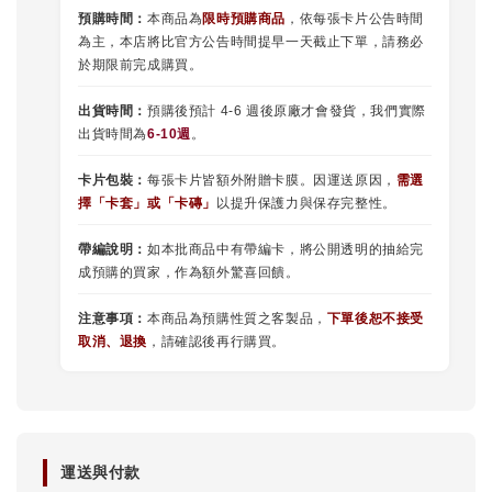
預購時間：
本商品為
限時預購商品
，依每張卡片公告時間
為主，本店將比官方公告時間提早一天截止下單，請務必
於期限前完成購買。
出貨時間：
預購後預計 4-6 週後原廠才會發貨，我們實際
出貨時間為
6-10週
。
卡片包裝：
每張卡片皆額外附贈卡膜。因運送原因，
需選
擇
「
卡套
」或
「卡磚」
以提升保護力與保存完整性。
帶編說明：
如本批商品中有帶編卡，將公開透明的抽給完
成預購的買家，作為額外驚喜回饋。
注意事項：
本商品為預購性質之客製品，
下單後恕不接受
取消、退換
，請確認後再行購買。
運送與付款