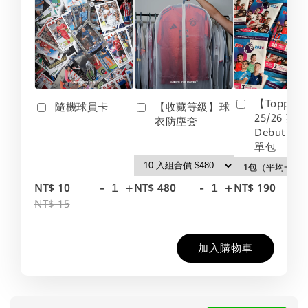
【Topps】
隨機球員卡
【收藏等級】球
25/26 英
衣防塵套
Debut Edt
單包
-
+
-
+
-
NT$ 10
NT$ 480
NT$ 190
NT$ 15
加入購物車