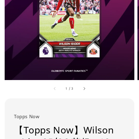
1
/
3
Topps Now
【Topps Now】Wilson