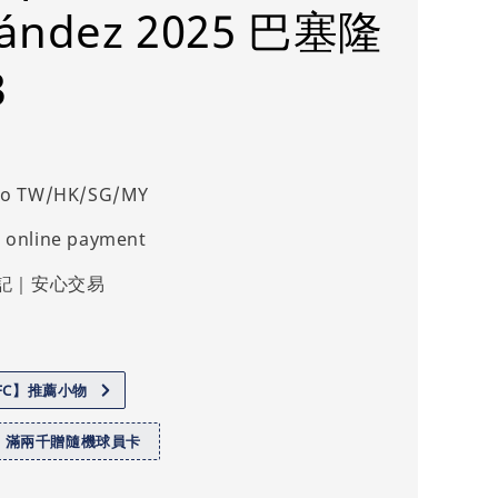
nández 2025 巴塞隆
3
 to TW/HK/SG/MY
 online payment
記｜安心交易
.FC】推薦小物
】滿兩千贈隨機球員卡