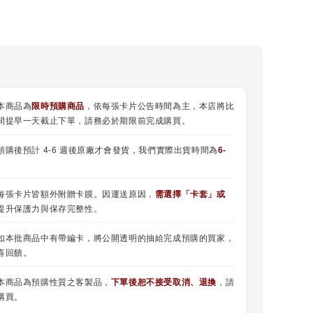
本商品為
限時預購商品
，依每張卡片公告時間為主，本店將比
間提早一天截止下單，請務必於期限前完成購買。
預購後預計 4-6 週後原廠才會發貨，我們實際出貨時間為
6-
每張卡片皆額外附贈卡膜。因運送原因，
需選擇
「
卡套
」或
提升保護力與保存完整性。
如本批商品中有帶編卡，將公開透明的抽給完成預購的買家，
喜回饋。
本商品為預購性質之客製品，
下單後恕不接受取消、退換
，請
購買。