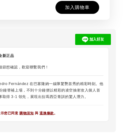
加入購物車
全新正品
細節想確認，歡迎聯繫我們！
Pedro Fernández 在巴塞隆納一線隊驚艷首秀的精彩時刻。他
8分鐘替補上場，不到十分鐘便以精彩的凌空抽射攻入個人首
隊取得 3-1 領先，展現出拉瑪西亞青訓的驚人潛力。
表示您已同意
購物須知
與
退換條款
。