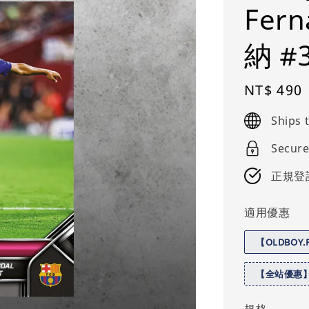
Fer
納 #
Regular
NT$ 490
price
Ships
Secure
正規登
適用優惠
【OLDBOY
【全站優惠