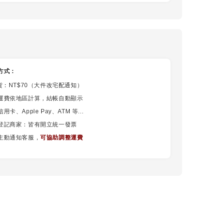
方式：
貨：NT$70（大件改宅配通知）
運費依地區計算，結帳自動顯示
卡、Apple Pay、ATM 等...
登記商家：皆有開立統一發票
主動通知客服，
可協助調整運費