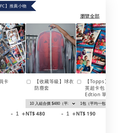
.FC】推薦小物
瀏覽全部
員卡
【收藏等級】球衣
【Topps】25/26
防塵套
英超卡包 Debut
Edtion 單包
-
+
-
+
-
+
NT$ 480
NT$ 190
NT
NT