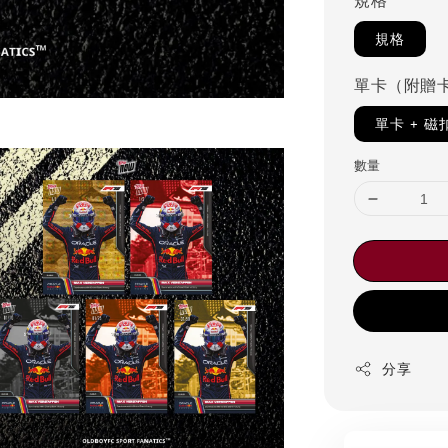
規格
規格
單卡（附贈
單卡 + 
數量
分享