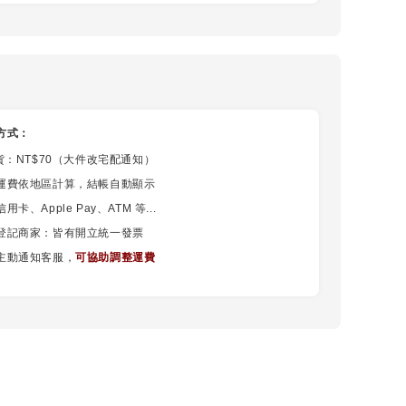
方式：
貨：NT$70（大件改宅配通知）
運費依地區計算，結帳自動顯示
卡、Apple Pay、ATM 等...
登記商家：皆有開立統一發票
主動通知客服，
可協助調整運費