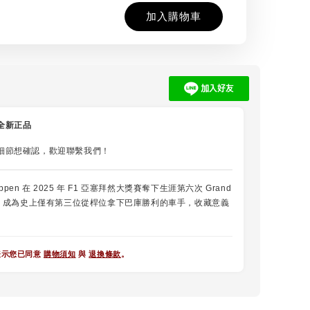
加入購物車
全新正品
細節想確認，歡迎聯繫我們！
stappen 在 2025 年 F1 亞塞拜然大獎賽奪下生涯第六次 Grand
勝利，成為史上僅有第三位從桿位拿下巴庫勝利的車手，收藏意義
表示您已同意
購物須知
與
退換條款
。