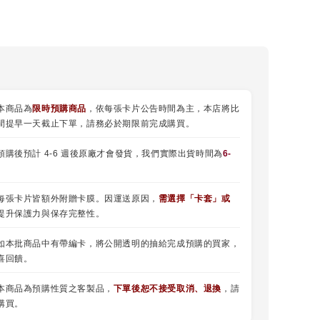
本商品為
限時預購商品
，依每張卡片公告時間為主，本店將比
間提早一天截止下單，請務必於期限前完成購買。
預購後預計 4-6 週後原廠才會發貨，我們實際出貨時間為
6-
每張卡片皆額外附贈卡膜。因運送原因，
需選擇
「
卡套
」或
提升保護力與保存完整性。
如本批商品中有帶編卡，將公開透明的抽給完成預購的買家，
喜回饋。
本商品為預購性質之客製品，
下單後恕不接受取消、退換
，請
購買。