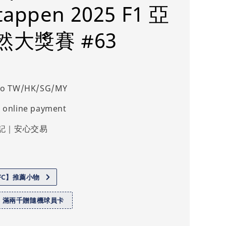
tappen 2025 F1 亞
然大獎賽 #63
 to TW/HK/SG/MY
 online payment
記｜安心交易
.FC】推薦小物
】滿兩千贈隨機球員卡