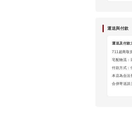
運送與付款
運送及付款
711超商取
宅配物流：
付款方式：信用
本店為合法
合併寄送請