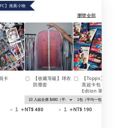
.FC】推薦小物
瀏覽全部
員卡
【收藏等級】球衣
【Topps】25/26
防塵套
英超卡包 Debut
Edtion 單包
-
+
-
+
-
+
NT$ 480
NT$ 190
NT
NT