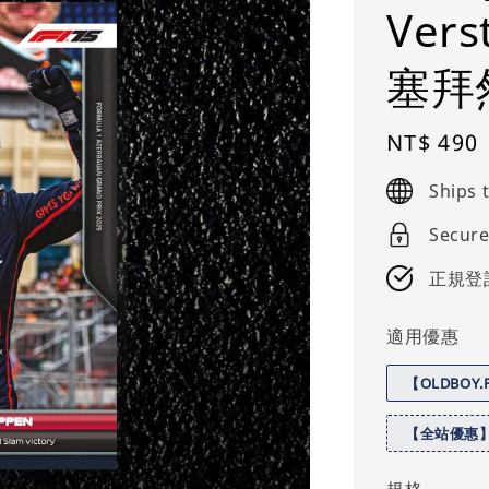
Vers
塞拜
Regular
NT$ 490
price
Ships
Secure
正規登
適用優惠
【OLDBOY
【全站優惠