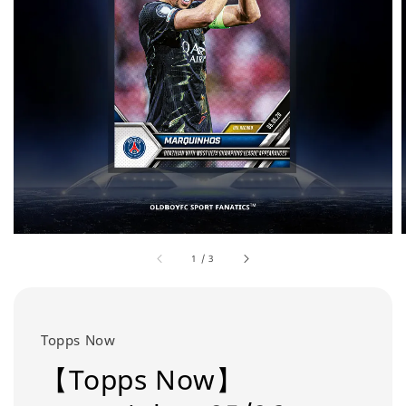
1
/
3
Topps Now
【Topps Now】