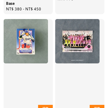
Base
price
Regular
NT$ 380
-
NT$ 450
price