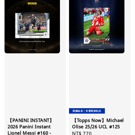
限購結束｜有需要請私訊
【PANINI INSTANT】
【Topps Now】Michael
2026 Panini Instant
Olise 25/26 UCL #125
Lionel Messi #160 -
Regular
NT$ 770