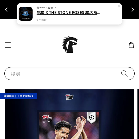
黃***
已購買了
支援刷卡｜皆開立統一發票
曼聯 X THE STONE ROSES 聯名漁夫帽 - KE5264
9 小時前
搜尋
限購結束｜有需要請私訊