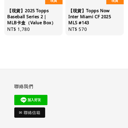
現貨
現貨
【現貨】2025 Topps
【現貨】Topps Now
Baseball Series 2｜
Inter Miami CF 2025
MLB卡盒（Value Box）
MLS #143
Regular
NT$ 1,780
Regular
NT$ 570
price
price
聯絡我們
✉ 聯絡信箱