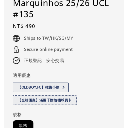
Marquinhos 25/26 UCL
#135
Regular
NT$ 490
price
Ships to TW/HK/SG/MY
Secure online payment
正規登記｜安心交易
適用優惠
【OLDBOY.FC】推薦小物
【全站優惠】滿兩千贈隨機球員卡
規格
規格