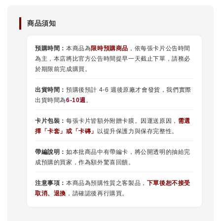
商品須知
預購時間：
本商品為
限時預購商品
，依每張卡片公告時間
為主，本店將比官方公告時間提早一天截止下單，請務必
於期限前完成購買。
出貨時間：
預購後預計 4-6 週後原廠才會發貨，我們實際
出貨時間為
6-10週
。
卡片包裝：
每張卡片皆額外附贈卡膜。因運送原因，
需選
擇
「
卡套
」或
「卡磚」
以提升保護力與保存完整性。
帶編說明：
如本批商品中有帶編卡，將公開透明的抽給完
成預購的買家，作為額外驚喜回饋。
注意事項：
本商品為預購性質之客製品，
下單後恕不接受
取消、退換
，請確認後再行購買。