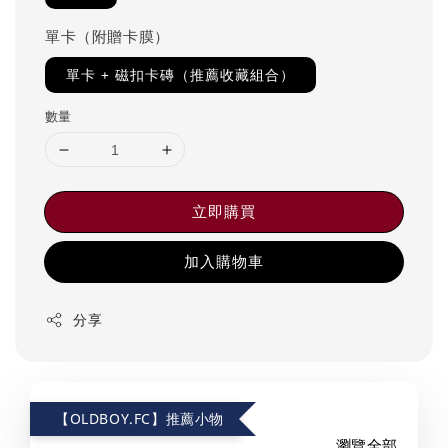
單卡（附贈卡膜）
單卡 + 磁扣卡磚（推薦收藏組合）
數量
立即購買
加入購物車
分享
【OLDBOY.FC】推薦小物
瀏覽全部