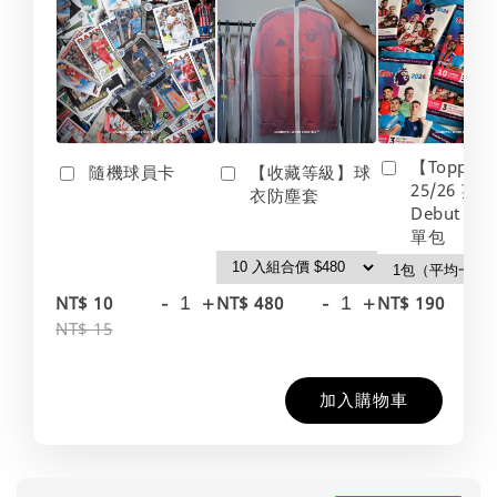
【Topps】
隨機球員卡
【收藏等級】球
25/26 英
衣防塵套
Debut Edt
單包
-
+
-
+
-
NT$ 10
NT$ 480
NT$ 190
NT$ 15
加入購物車