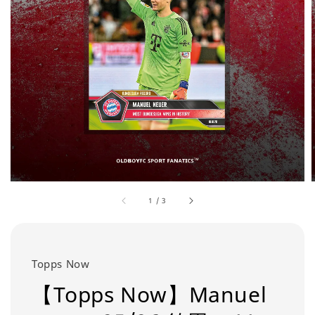
1
/
3
Topps Now
【Topps Now】Manuel