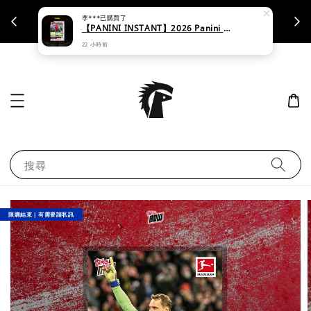
李***
已購買了
支援刷卡｜皆開立統一發票
【PANINI INSTANT】2026 Panini Instant Lamine Yamal #246 - Base
22 小時前
搜尋
限購結束｜有需要請私訊