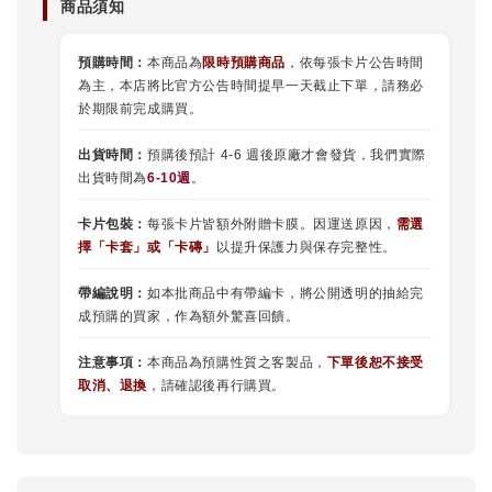
商品須知
預購時間：
本商品為
限時預購商品
，依每張卡片公告時間
為主，本店將比官方公告時間提早一天截止下單，請務必
於期限前完成購買。
出貨時間：
預購後預計 4-6 週後原廠才會發貨，我們實際
出貨時間為
6-10週
。
卡片包裝：
每張卡片皆額外附贈卡膜。因運送原因，
需選
擇
「
卡套
」或
「卡磚」
以提升保護力與保存完整性。
帶編說明：
如本批商品中有帶編卡，將公開透明的抽給完
成預購的買家，作為額外驚喜回饋。
注意事項：
本商品為預購性質之客製品，
下單後恕不接受
取消、退換
，請確認後再行購買。