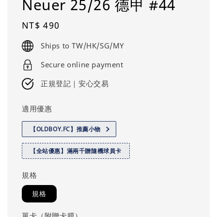
Neuer 25/26 德甲 #44
Regular
NT$ 490
price
Ships to TW/HK/SG/MY
Secure online payment
正規登記｜安心交易
適用優惠
【OLDBOY.FC】推薦小物
【全站優惠】滿兩千贈隨機球員卡
規格
規格
單卡（附贈卡膜）