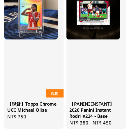
現貨
【現貨】Topps Chrome
【PANINI INSTANT】
UCC Michael Olise
2026 Panini Instant
Rodri #234 - Base
Regular
NT$ 750
Regular
NT$ 380
-
NT$ 450
price
price