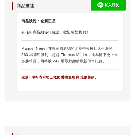
商品描述
商品狀況：
全新正品
有任何商品細節想確認，歡迎聯繫我們！
Manuel Neuer 在與多特蒙德的比賽中收穫個人生涯第
363 場德甲勝利，超越 Thomas Müller，成為德甲史上最
多勝球員，同時以 242 場零封繼續刷新傳奇紀錄。
完成下單即表示您已同意
購物須知
與
退換條款
。