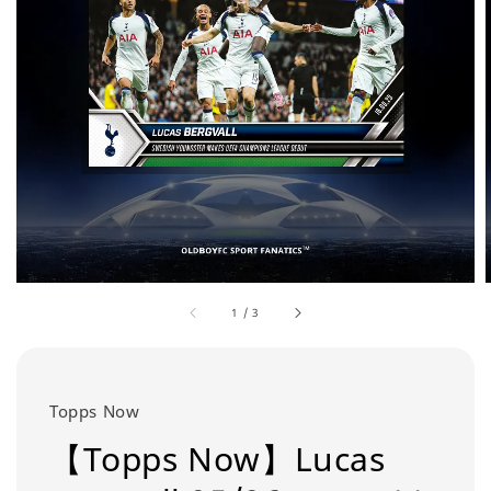
1
/
3
Topps Now
【Topps Now】Lucas