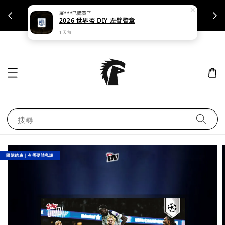
羅***
已購買了
支援刷卡｜皆開立統一發票
2026 世界盃 DIY 左臂臂章
1 天前
搜尋
限購結束｜有需要請私訊