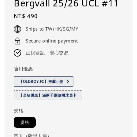
Bergvall 25/26 UCL #11
Regular
NT$ 490
price
Ships to TW/HK/SG/MY
Secure online payment
正規登記｜安心交易
適用優惠
【OLDBOY.FC】推薦小物
【全站優惠】滿兩千贈隨機球員卡
規格
規格
單卡（附贈卡膜）