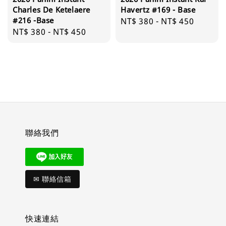
Charles De Ketelaere
Havertz #169 - Base
#216 -Base
Regular
NT$ 380
-
NT$ 450
Regular
NT$ 380
-
NT$ 450
price
price
聯絡我們
✉ 聯絡信箱
快速連結