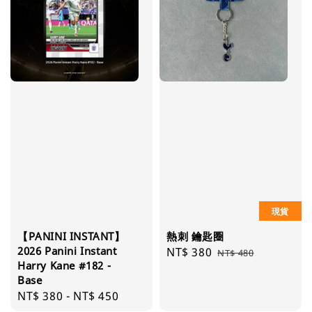
現貨
【PANINI INSTANT】
熱刺 鑰匙圈
2026 Panini Instant
Sale
NT$ 380
Regular
NT$ 480
Harry Kane #182 -
price
price
Base
Regular
NT$ 380
-
NT$ 450