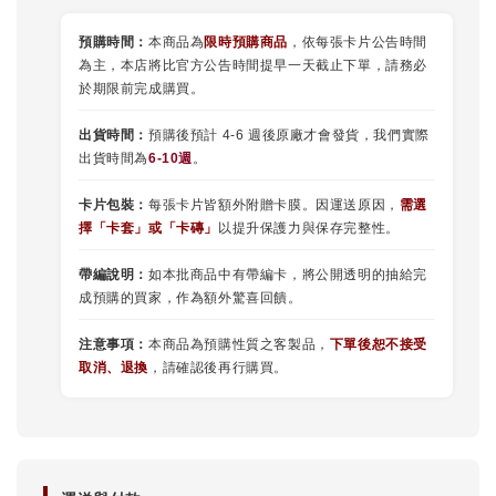
預購時間：
本商品為
限時預購商品
，依每張卡片公告時間
為主，本店將比官方公告時間提早一天截止下單，請務必
於期限前完成購買。
出貨時間：
預購後預計 4-6 週後原廠才會發貨，我們實際
出貨時間為
6-10週
。
卡片包裝：
每張卡片皆額外附贈卡膜。因運送原因，
需選
擇
「
卡套
」或
「卡磚」
以提升保護力與保存完整性。
帶編說明：
如本批商品中有帶編卡，將公開透明的抽給完
成預購的買家，作為額外驚喜回饋。
注意事項：
本商品為預購性質之客製品，
下單後恕不接受
取消、退換
，請確認後再行購買。