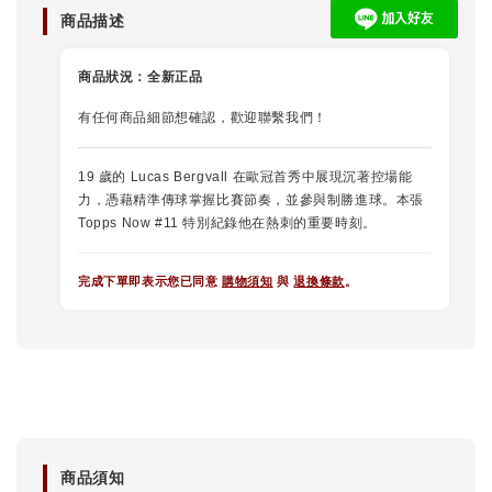
商品描述
商品狀況：
全新正品
有任何商品細節想確認，歡迎聯繫我們！
19 歲的 Lucas Bergvall 在歐冠首秀中展現沉著控場能
力，憑藉精準傳球掌握比賽節奏，並參與制勝進球。本張
Topps Now #11 特別紀錄他在熱刺的重要時刻。
完成下單即表示您已同意
購物須知
與
退換條款
。
商品須知