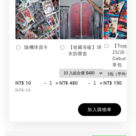
【Topps】
隨機球員卡
【收藏等級】球
25/26 英
衣防塵套
Debut Edt
單包
-
+
-
+
-
NT$ 10
NT$ 480
NT$ 190
NT$ 15
加入購物車