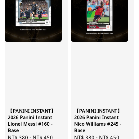
【PANINI INSTANT】
【PANINI INSTANT】
2026 Panini Instant
2026 Panini Instant
Lionel Messi #160 -
Nico Williams #245 -
Base
Base
Regular
NT$ 380
-
NT$ 450
Regular
NT$ 380
-
NT$ 450