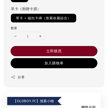
單卡（附贈卡膜）
單卡 + 磁扣卡磚（推薦收藏組合）
數量
立即購買
加入購物車
分享
【OLDBOY.FC】推薦小物
瀏覽全部