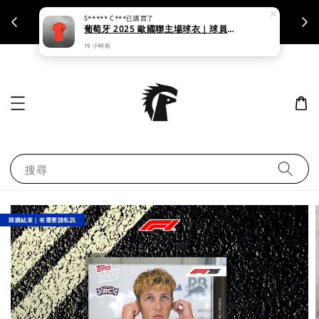
S***** C***
已購買了
支援刷卡｜皆開立統一發票
葡萄牙 2025 歐國聯主場球衣｜球員版 & 球迷版
19 小時前
搜尋
限購結束｜有需要請私訊