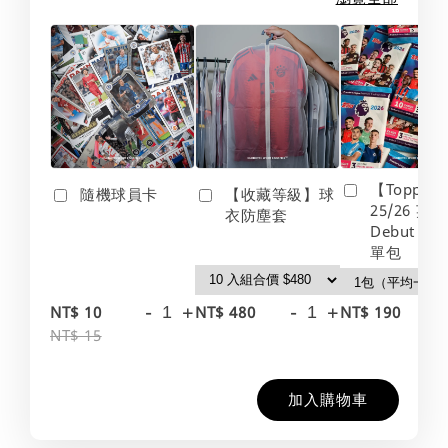
【Topps】
隨機球員卡
【收藏等級】球
25/26 英
衣防塵套
Debut Edt
單包
-
+
-
+
-
NT$ 10
NT$ 480
NT$ 190
NT$ 15
加入購物車