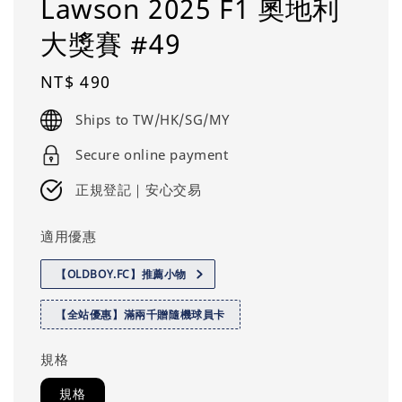
Lawson 2025 F1 奧地利
大獎賽 #49
Regular
NT$ 490
price
Ships to TW/HK/SG/MY
Secure online payment
正規登記｜安心交易
適用優惠
【OLDBOY.FC】推薦小物
【全站優惠】滿兩千贈隨機球員卡
規格
規格