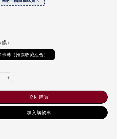
】滿兩千贈隨機球員卡
卡膜）
磁扣卡磚（推薦收藏組合）
立即購買
加入購物車