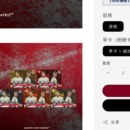
【全站優惠
規格
規格
單卡（附贈
單卡 + 
數量
分享