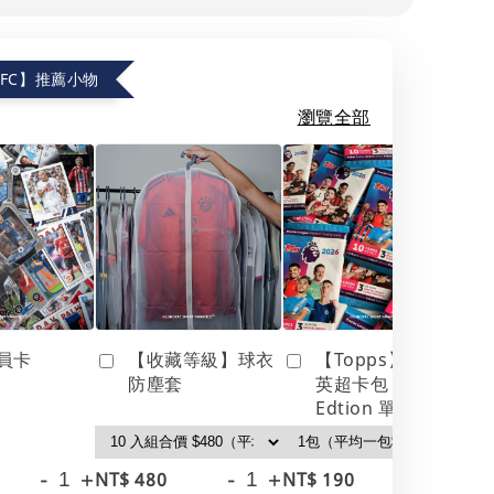
.FC】推薦小物
瀏覽全部
員卡
【收藏等級】球衣
【Topps】25/26
防塵套
英超卡包 Debut
Edtion 單包
-
+
-
+
-
+
NT$ 480
NT$ 190
NT