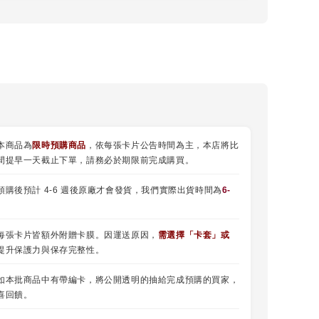
本商品為
限時預購商品
，依每張卡片公告時間為主，本店將比
間提早一天截止下單，請務必於期限前完成購買。
預購後預計 4-6 週後原廠才會發貨，我們實際出貨時間為
6-
每張卡片皆額外附贈卡膜。因運送原因，
需選擇
「
卡套
」或
提升保護力與保存完整性。
如本批商品中有帶編卡，將公開透明的抽給完成預購的買家，
喜回饋。