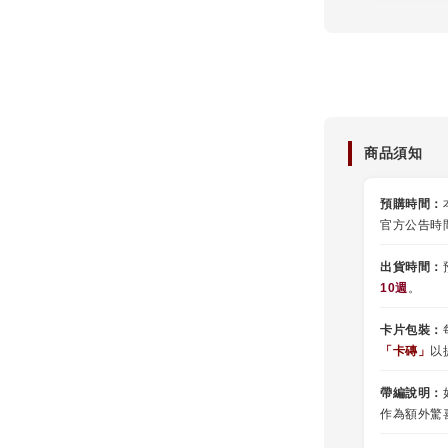
商品須知
預購時間：
官方公告時
出貨時間：
10週
。
卡片包裝：
「卡磚」
以
帶編說明：
作為額外驚