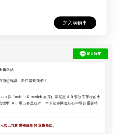
NT
加入購物車
全新正品
細節想確認，歡迎聯繫我們！
etzka 與 Joshua Kimmich 在拜仁慕尼黑 4-0 擊敗不萊梅的比
成德甲 300 場出賽里程碑，本卡紀錄兩位核心中場的重要時
表示您已同意
購物須知
與
退換條款
。