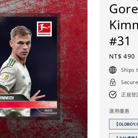
Gore
Kim
#31
Regular
NT$ 490
price
Ships
Secure
正規登
適用優惠
【OLDBOY