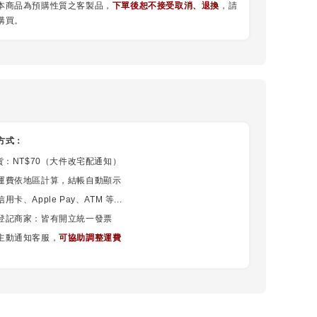
本商品為預購性質之客製品，
下單後恕不接受取消、退換
，請
購買。
方式：
貨：NT$70（大件改宅配通知）
運費依地區計算，結帳自動顯示
卡、Apple Pay、ATM 等...
登記商家：皆有開立統一發票
主動通知客服，
可協助調整運費