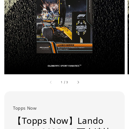
1
/
3
Topps Now
【Topps Now】Lando