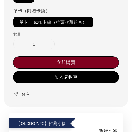
單卡（附贈卡膜）
單卡 + 磁扣卡磚（推薦收藏組合）
數量
立即購買
加入購物車
分享
【OLDBOY.FC】推薦小物
瀏覽全部