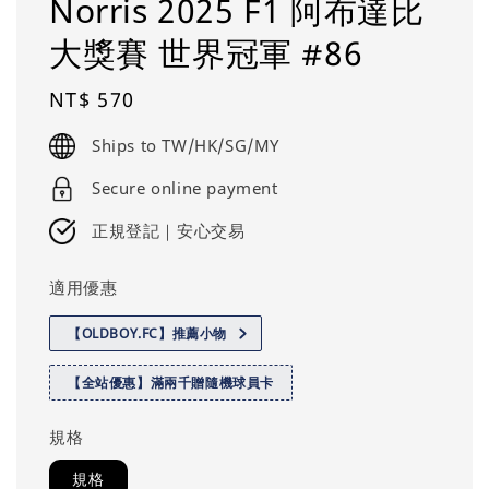
Norris 2025 F1 阿布達比
大獎賽 世界冠軍 #86
Regular
NT$ 570
price
Ships to TW/HK/SG/MY
Secure online payment
正規登記｜安心交易
適用優惠
【OLDBOY.FC】推薦小物
【全站優惠】滿兩千贈隨機球員卡
規格
規格