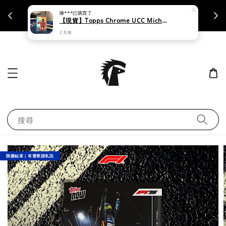
陳***
已購買了
支援刷卡｜皆開立統一發票
【現貨】Topps Chrome UCC Michael Olise
2 天前
搜尋
限購結束｜有需要請私訊