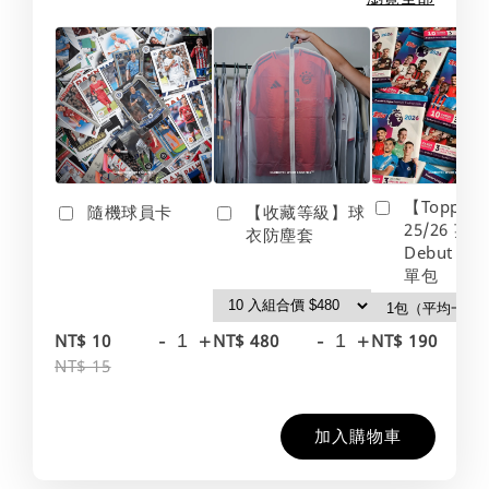
【Topps】
隨機球員卡
【收藏等級】球
25/26 英
衣防塵套
Debut Edt
單包
-
+
-
+
-
NT$ 10
NT$ 480
NT$ 190
NT$ 15
加入購物車