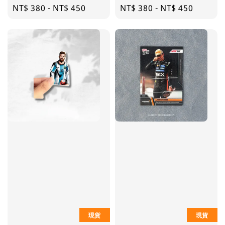
Regular
NT$ 380
-
NT$ 450
Regular
NT$ 380
-
NT$ 450
price
price
現貨
現貨