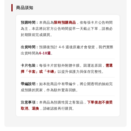
商品須知
預購時間：
本商品為
限時預購商品
，依每張卡片公告時間
為主，本店將比官方公告時間提早一天截止下單，請務必
於期限前完成購買。
出貨時間：
預購後預計 4-6 週後原廠才會發貨，我們實際
出貨時間為
6-10週
。
卡片包裝：
每張卡片皆額外附贈卡膜。因運送原因，
需選
擇
「
卡套
」或
「卡磚」
以提升保護力與保存完整性。
帶編說明：
如本批商品中有帶編卡，將公開透明的抽給完
成預購的買家，作為額外驚喜回饋。
注意事項：
本商品為預購性質之客製品，
下單後恕不接受
取消、退換
，請確認後再行購買。