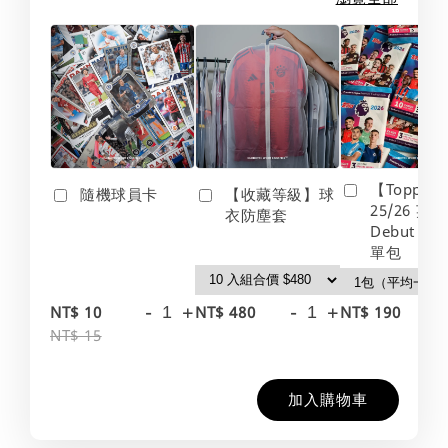
【Topps】
隨機球員卡
【收藏等級】球
25/26 英
衣防塵套
Debut Edt
單包
-
+
-
+
-
NT$ 10
NT$ 480
NT$ 190
NT$ 15
加入購物車