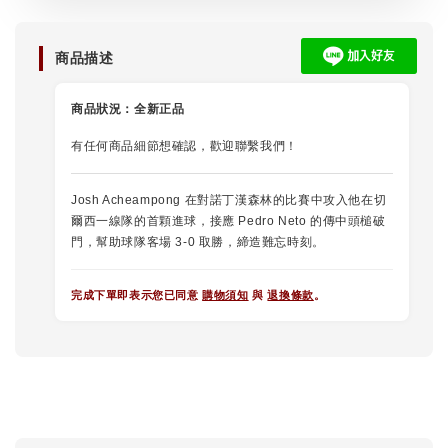
商品描述
商品狀況：
全新正品
有任何商品細節想確認，歡迎聯繫我們！
Josh Acheampong 在對諾丁漢森林的比賽中攻入他在切
爾西一線隊的首顆進球，接應 Pedro Neto 的傳中頭槌破
門，幫助球隊客場 3-0 取勝，締造難忘時刻。
完成下單即表示您已同意
購物須知
與
退換條款
。