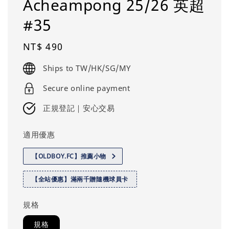
Acheampong 25/26 英超
#35
Regular
NT$ 490
price
Ships to TW/HK/SG/MY
Secure online payment
正規登記｜安心交易
適用優惠
【OLDBOY.FC】推薦小物
【全站優惠】滿兩千贈隨機球員卡
規格
規格