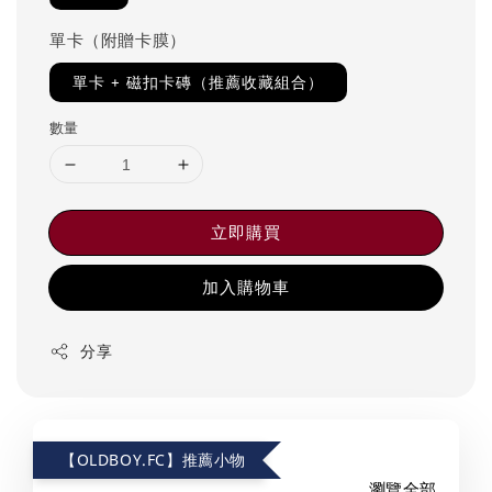
單卡（附贈卡膜）
單卡 + 磁扣卡磚（推薦收藏組合）
數量
立即購買
加入購物車
分享
【OLDBOY.FC】推薦小物
瀏覽全部