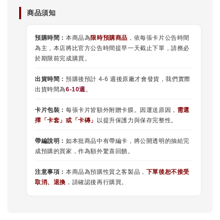
商品須知
預購時間：
本商品為
限時預購商品
，依每張卡片公告時間
為主，本店將比官方公告時間提早一天截止下單，請務必
於期限前完成購買。
出貨時間：
預購後預計 4-6 週後原廠才會發貨，我們實際
出貨時間為
6-10週
。
卡片包裝：
每張卡片皆額外附贈卡膜。因運送原因，
需選
擇
「
卡套
」或
「卡磚」
以提升保護力與保存完整性。
帶編說明：
如本批商品中有帶編卡，將公開透明的抽給完
成預購的買家，作為額外驚喜回饋。
注意事項：
本商品為預購性質之客製品，
下單後恕不接受
取消、退換
，請確認後再行購買。