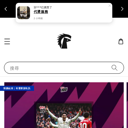
宗***
已購買了
支援刷卡｜皆開立統一發票
代燙服務
2 小時前
搜尋
限購結束｜有需要請私訊