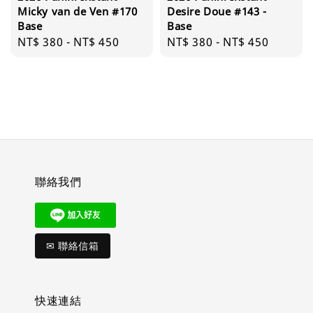
Micky van de Ven #170
Desire Doue #143 -
Base
Base
Regular
NT$ 380
-
NT$ 450
Regular
NT$ 380
-
NT$ 450
price
price
聯絡我們
✉ 聯絡信箱
快速連結