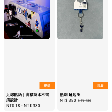
現貨
現貨
足球貼紙｜高檔防水不留
熱刺 鑰匙圈
痕設計
Sale
NT$ 380
Regular
NT$ 480
Regular
NT$ 18
-
NT$ 380
price
price
price