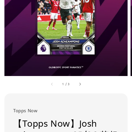
1
/
3
Topps Now
【Topps Now】Josh