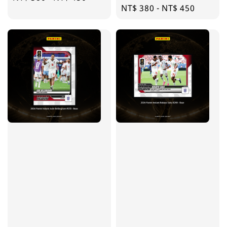
Regular
NT$ 380
-
NT$ 450
price
price