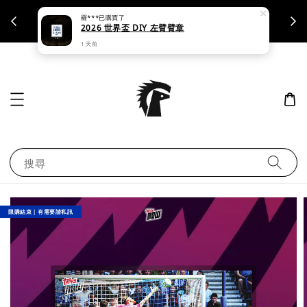
羅***
已購買了
支援刷卡｜皆開立統一發票
2026 世界盃 DIY 左臂臂章
1 天前
搜尋
限購結束｜有需要請私訊