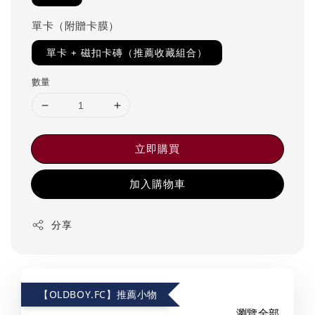
單卡（附贈卡膜）
單卡 + 磁扣卡磚（推薦收藏組合）
數量
立即購買
加入購物車
分享
【OLDBOY.FC】推薦小物
瀏覽全部