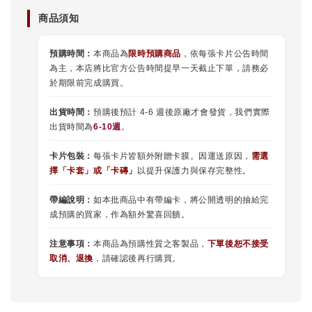
商品須知
預購時間：
本商品為
限時預購商品
，依每張卡片公告時間
為主，本店將比官方公告時間提早一天截止下單，請務必
於期限前完成購買。
出貨時間：
預購後預計 4-6 週後原廠才會發貨，我們實際
出貨時間為
6-10週
。
卡片包裝：
每張卡片皆額外附贈卡膜。因運送原因，
需選
擇
「
卡套
」或
「卡磚」
以提升保護力與保存完整性。
帶編說明：
如本批商品中有帶編卡，將公開透明的抽給完
成預購的買家，作為額外驚喜回饋。
注意事項：
本商品為預購性質之客製品，
下單後恕不接受
取消、退換
，請確認後再行購買。