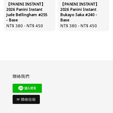
【PANINI INSTANT】
【PANINI INSTANT】
2026 Panini Instant
2026 Panini Instant
Jude Bellingham #255
Bukayo Saka #240 -
- Base
Base
Regular
NT$ 380
-
NT$ 450
Regular
NT$ 380
-
NT$ 450
price
price
聯絡我們
✉ 聯絡信箱