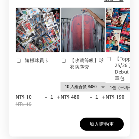
【Topps】
隨機球員卡
【收藏等級】球
25/26 英
衣防塵套
Debut Edt
單包
-
+
-
+
-
NT$ 10
NT$ 480
NT$ 190
NT$ 15
加入購物車