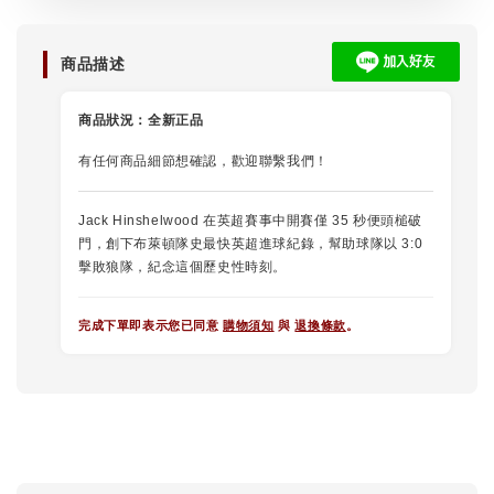
商品描述
商品狀況：
全新正品
有任何商品細節想確認，歡迎聯繫我們！
Jack Hinshelwood 在英超賽事中開賽僅 35 秒便頭槌破
門，創下布萊頓隊史最快英超進球紀錄，幫助球隊以 3:0
擊敗狼隊，紀念這個歷史性時刻。
完成下單即表示您已同意
購物須知
與
退換條款
。