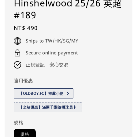
Hinshelwood 25/26 英超
#189
Regular
NT$ 490
price
Ships to TW/HK/SG/MY
Secure online payment
正規登記｜安心交易
適用優惠
【OLDBOY.FC】推薦小物
【全站優惠】滿兩千贈隨機球員卡
規格
規格