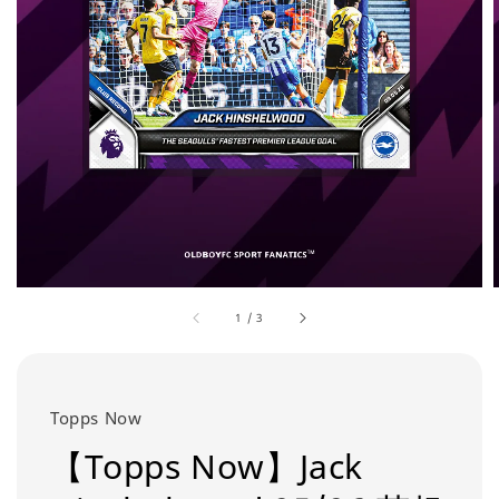
1
/
3
Topps Now
【Topps Now】Jack