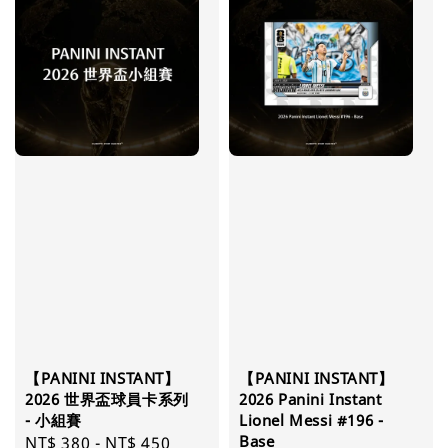
【PANINI INSTANT】
【PANINI INSTANT】
2026 世界盃球員卡系列
2026 Panini Instant
- 小組賽
Lionel Messi #196 -
Base
Regular
NT$ 380
-
NT$ 450