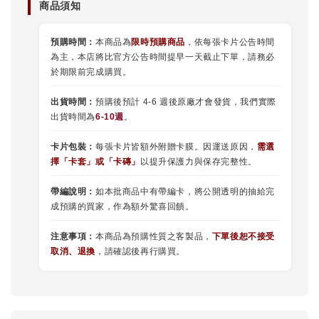
商品須知
預購時間：
本商品為
限時預購商品
，依每張卡片公告時間
為主，本店將比官方公告時間提早一天截止下單，請務必
於期限前完成購買。
出貨時間：
預購後預計 4-6 週後原廠才會發貨，我們實際
出貨時間為
6-10週
。
卡片包裝：
每張卡片皆額外附贈卡膜。因運送原因，
需選
擇
「
卡套
」或
「卡磚」
以提升保護力與保存完整性。
帶編說明：
如本批商品中有帶編卡，將公開透明的抽給完
成預購的買家，作為額外驚喜回饋。
注意事項：
本商品為預購性質之客製品，
下單後恕不接受
取消、退換
，請確認後再行購買。