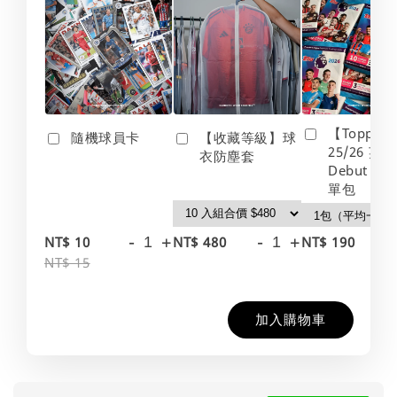
【Topps】
隨機球員卡
【收藏等級】球
25/26 英
衣防塵套
Debut Edt
單包
-
+
-
+
-
NT$ 10
NT$ 480
NT$ 190
NT$ 15
加入購物車