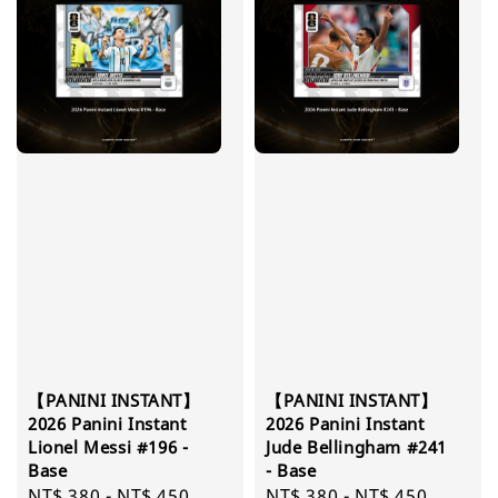
【PANINI INSTANT】
【PANINI INSTANT】
2026 Panini Instant
2026 Panini Instant
Lionel Messi #196 -
Jude Bellingham #241
Base
- Base
Regular
NT$ 380
-
NT$ 450
Regular
NT$ 380
-
NT$ 450