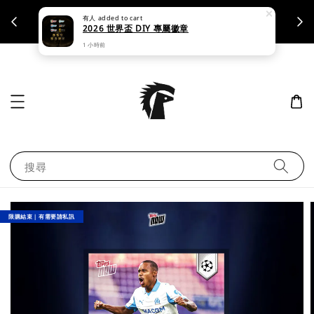
有人
added to cart
支援刷卡｜皆開立統一發票
2026 世界盃 DIY 專屬徽章
1 小時前
搜尋
限購結束｜有需要請私訊