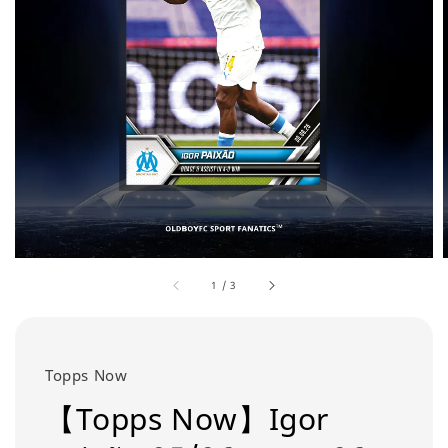
1
/
3
Topps Now
【Topps Now】Igor