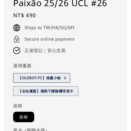
Paixão 25/26 UCL #26
Regular
NT$ 490
price
Ships to TW/HK/SG/MY
Secure online payment
正規登記｜安心交易
適用優惠
【OLDBOY.FC】推薦小物
【全站優惠】滿兩千贈隨機球員卡
規格
規格
單卡（附贈卡膜）