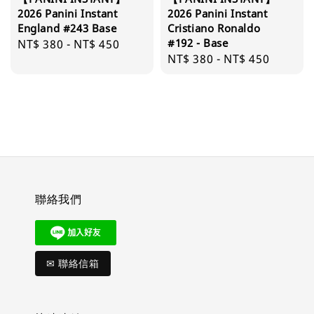
2026 Panini Instant
2026 Panini Instant
England #243 Base
Cristiano Ronaldo
#192 - Base
Regular
NT$ 380
-
NT$ 450
Regular
NT$ 380
-
NT$ 450
price
price
聯絡我們
✉ 聯絡信箱