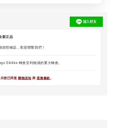
全新正品
細節想確認，歡迎聯繫我們！
go Ekitike 轉會至利物浦的重大轉會。
表示您已同意
購物須知
與
退換條款
。