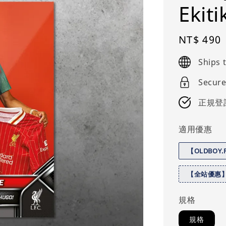
Ekit
Regular
NT$ 490
price
Ships
Secure
正規登
適用優惠
【OLDBOY
【全站優惠
規格
規格