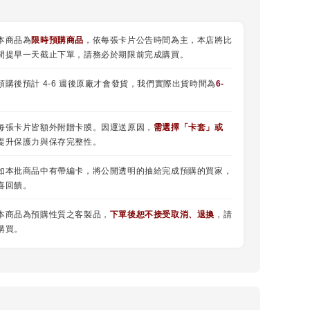
本商品為
限時預購商品
，依每張卡片公告時間為主，本店將比
間提早一天截止下單，請務必於期限前完成購買。
預購後預計 4-6 週後原廠才會發貨，我們實際出貨時間為
6-
每張卡片皆額外附贈卡膜。因運送原因，
需選擇
「
卡套
」或
提升保護力與保存完整性。
如本批商品中有帶編卡，將公開透明的抽給完成預購的買家，
喜回饋。
本商品為預購性質之客製品，
下單後恕不接受取消、退換
，請
購買。