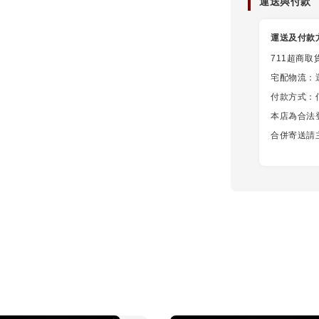
運送與付款
運送及付款
711超商取
宅配物流：
付款方式：信用
本店為合法
合併寄送請