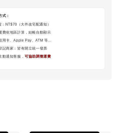
方式：
貨：NT$70（大件改宅配通知）
運費依地區計算，結帳自動顯示
卡、Apple Pay、ATM 等...
登記商家：皆有開立統一發票
主動通知客服，
可協助調整運費