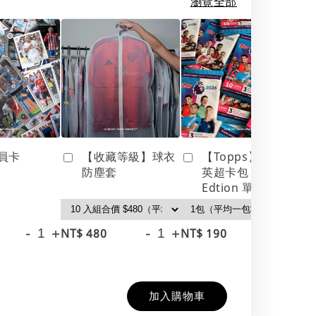
瀏覽全部
員卡
【收藏等級】球衣
【Topps】25/26
防塵套
英超卡包 Debut
Edtion 單包
-
+
-
+
-
+
NT$ 480
NT$ 190
NT
NT
加入購物車