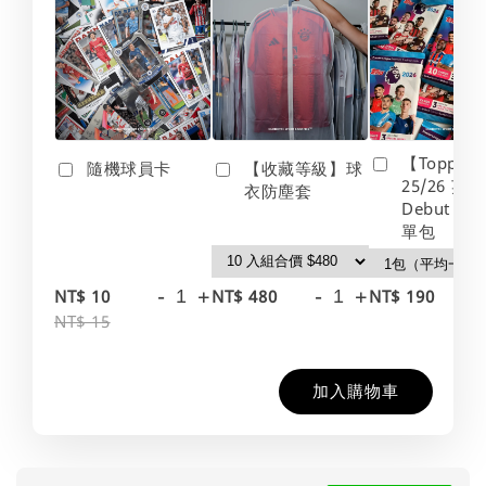
【Topps】
隨機球員卡
【收藏等級】球
25/26 英
衣防塵套
Debut Edt
單包
-
+
-
+
-
NT$ 10
NT$ 480
NT$ 190
NT$ 15
加入購物車