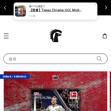
陳***
已購買了
支援刷卡｜皆開立統一發票
【現貨】Topps Chrome UCC Michael Olise
2 天前
搜尋
限購結束｜有需要請私訊