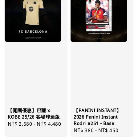
【開團優惠】巴薩 x
【PANINI INSTANT】
KOBE 25/26 客場球迷版
2026 Panini Instant
Rodri #251 - Base
Regular
NT$ 2,680
-
NT$ 4,480
Regular
NT$ 380
-
NT$ 450
price
price