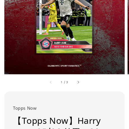
1
/
3
Topps Now
【Topps Now】Harry