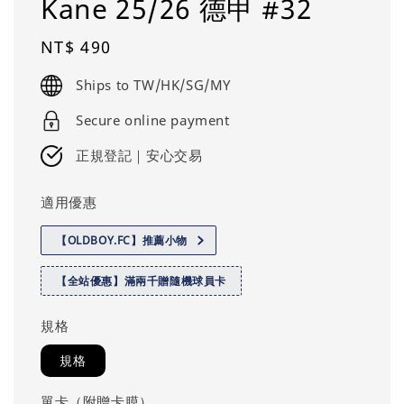
Kane 25/26 德甲 #32
Regular
NT$ 490
price
Ships to TW/HK/SG/MY
Secure online payment
正規登記｜安心交易
適用優惠
【OLDBOY.FC】推薦小物
【全站優惠】滿兩千贈隨機球員卡
規格
規格
單卡（附贈卡膜）