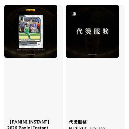
優惠
【PANINI INSTANT】
代燙服務
2026 Panini Instant
Sale
NT$ 300
Regular
NT$ 500