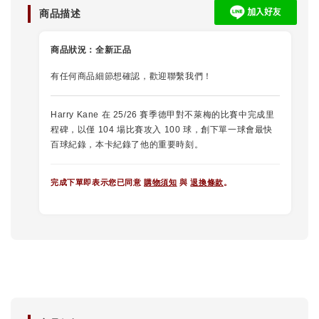
商品描述
商品狀況：
全新正品
有任何商品細節想確認，歡迎聯繫我們！
Harry Kane 在 25/26 賽季德甲對不萊梅的比賽中完成里
程碑，以僅 104 場比賽攻入 100 球，創下單一球會最快
百球紀錄，本卡紀錄了他的重要時刻。
完成下單即表示您已同意
購物須知
與
退換條款
。