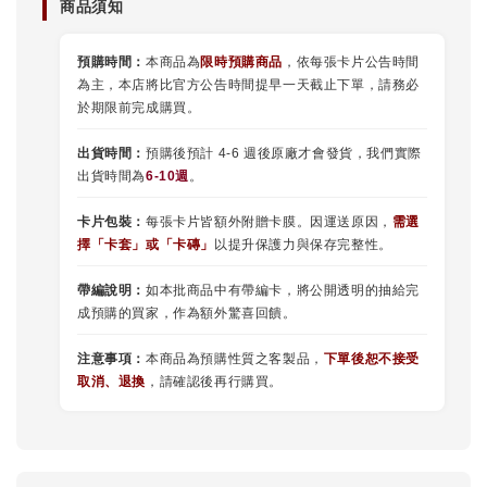
商品須知
預購時間：
本商品為
限時預購商品
，依每張卡片公告時間
為主，本店將比官方公告時間提早一天截止下單，請務必
於期限前完成購買。
出貨時間：
預購後預計 4-6 週後原廠才會發貨，我們實際
出貨時間為
6-10週
。
卡片包裝：
每張卡片皆額外附贈卡膜。因運送原因，
需選
擇
「
卡套
」或
「卡磚」
以提升保護力與保存完整性。
帶編說明：
如本批商品中有帶編卡，將公開透明的抽給完
成預購的買家，作為額外驚喜回饋。
注意事項：
本商品為預購性質之客製品，
下單後恕不接受
取消、退換
，請確認後再行購買。