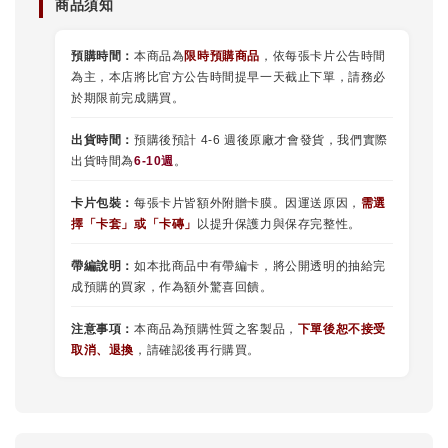
商品須知
預購時間：
本商品為
限時預購商品
，依每張卡片公告時間
為主，本店將比官方公告時間提早一天截止下單，請務必
於期限前完成購買。
出貨時間：
預購後預計 4-6 週後原廠才會發貨，我們實際
出貨時間為
6-10週
。
卡片包裝：
每張卡片皆額外附贈卡膜。因運送原因，
需選
擇
「
卡套
」或
「卡磚」
以提升保護力與保存完整性。
帶編說明：
如本批商品中有帶編卡，將公開透明的抽給完
成預購的買家，作為額外驚喜回饋。
注意事項：
本商品為預購性質之客製品，
下單後恕不接受
取消、退換
，請確認後再行購買。