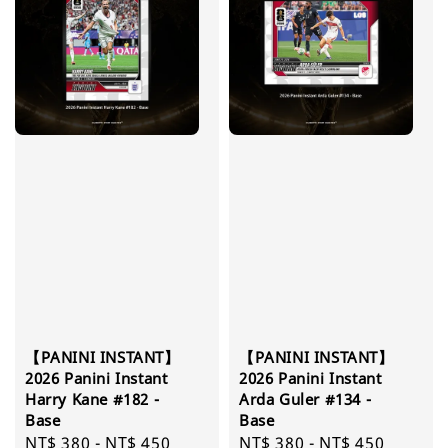
【PANINI INSTANT】
【PANINI INSTANT】
2026 Panini Instant
2026 Panini Instant
Harry Kane #182 -
Arda Guler #134 -
Base
Base
Regular
NT$ 380
-
NT$ 450
Regular
NT$ 380
-
NT$ 450