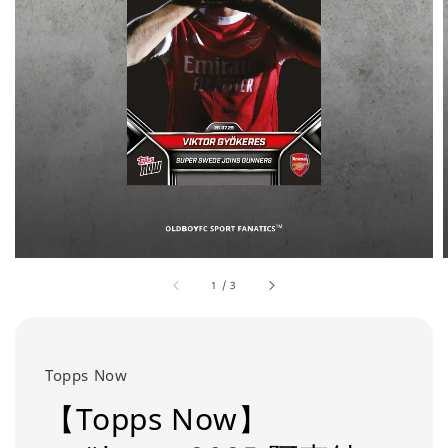
1
/
3
Topps Now
【Topps Now】