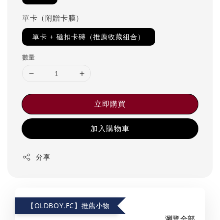
單卡（附贈卡膜）
單卡 + 磁扣卡磚（推薦收藏組合）
數量
立即購買
加入購物車
分享
【OLDBOY.FC】推薦小物
瀏覽全部