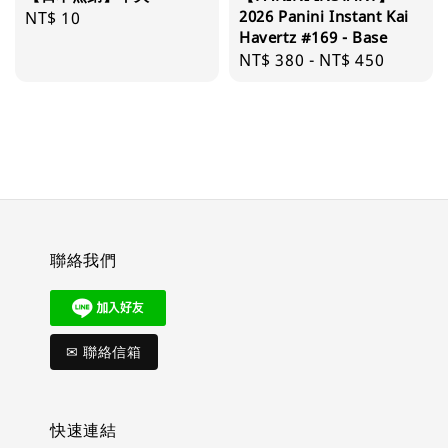
2026 Panini Instant Kai
Regular
NT$ 10
Havertz #169 - Base
price
Regular
NT$ 380
-
NT$ 450
price
聯絡我們
✉ 聯絡信箱
快速連結