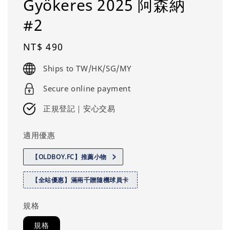
Gyökeres 2025 阿森納
#2
Regular
NT$ 490
price
Ships to TW/HK/SG/MY
Secure online payment
正規登記｜安心交易
適用優惠
【OLDBOY.FC】推薦小物
【全站優惠】滿兩千贈隨機球員卡
規格
規格