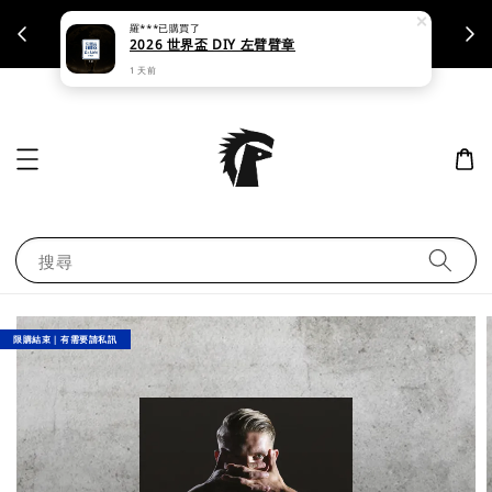
羅***
已購買了
支援刷卡｜皆開立統一發票
2026 世界盃 DIY 左臂臂章
1 天前
搜尋
限購結束｜有需要請私訊