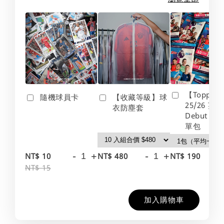
【Topps】
隨機球員卡
【收藏等級】球
25/26 英
衣防塵套
Debut Edt
單包
-
+
-
+
-
NT$ 10
NT$ 480
NT$ 190
NT$ 15
加入購物車