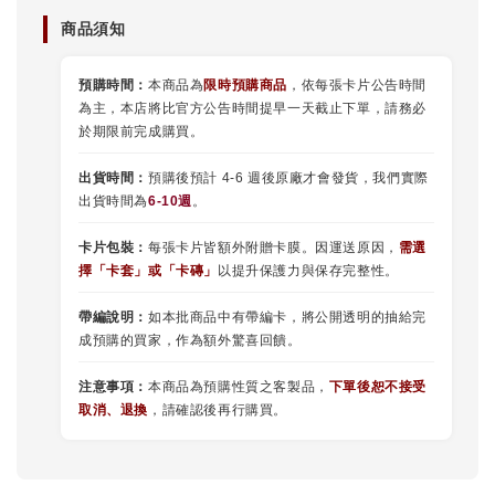
商品須知
預購時間：
本商品為
限時預購商品
，依每張卡片公告時間
為主，本店將比官方公告時間提早一天截止下單，請務必
於期限前完成購買。
出貨時間：
預購後預計 4-6 週後原廠才會發貨，我們實際
出貨時間為
6-10週
。
卡片包裝：
每張卡片皆額外附贈卡膜。因運送原因，
需選
擇
「
卡套
」或
「卡磚」
以提升保護力與保存完整性。
帶編說明：
如本批商品中有帶編卡，將公開透明的抽給完
成預購的買家，作為額外驚喜回饋。
注意事項：
本商品為預購性質之客製品，
下單後恕不接受
取消、退換
，請確認後再行購買。