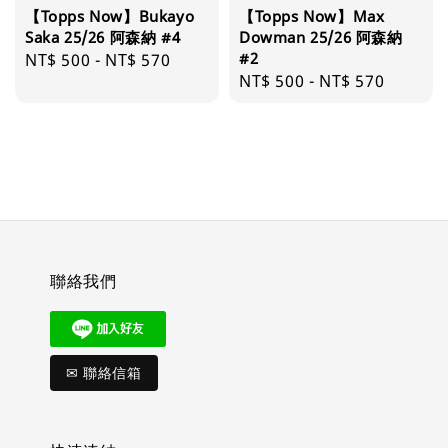
【Topps Now】Bukayo
【Topps Now】Max
Saka 25/26 阿森納 #4
Dowman 25/26 阿森納
#2
Regular
NT$ 500
-
NT$ 570
Regular
NT$ 500
-
NT$ 570
price
price
聯絡我們
✉ 聯絡信箱