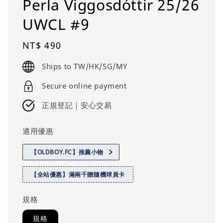
Perla Viggosdóttir 25/26
UWCL #9
Regular
NT$ 490
price
Ships to TW/HK/SG/MY
Secure online payment
正規登記｜安心交易
適用優惠
【OLDBOY.FC】推薦小物
【全站優惠】滿兩千贈隨機球員卡
規格
規格