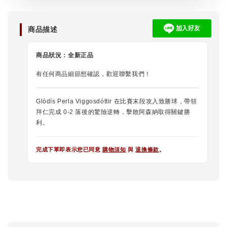
商品描述
商品狀況：
全新正品
有任何商品細節想確認，歡迎聯繫我們！
Glódís Perla Viggosdóttir 在比賽末段攻入致勝球，帶領
拜仁完成 0-2 落後的驚險逆轉，擊敗阿森納取得關鍵勝
利。
完成下單即表示您已同意
購物須知
與
退換條款
。