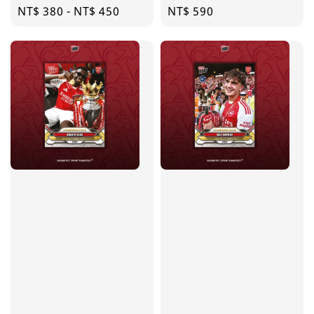
Regular
NT$ 380
-
NT$ 450
Regular
NT$ 590
price
price