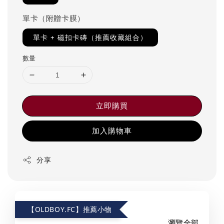
單卡（附贈卡膜）
單卡 + 磁扣卡磚（推薦收藏組合）
數量
立即購買
加入購物車
分享
【OLDBOY.FC】推薦小物
瀏覽全部