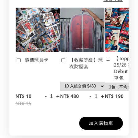
【Topps】
隨機球員卡
【收藏等級】球
25/26 英
衣防塵套
Debut Edt
單包
-
+
-
+
-
NT$ 10
NT$ 480
NT$ 190
NT$ 15
加入購物車