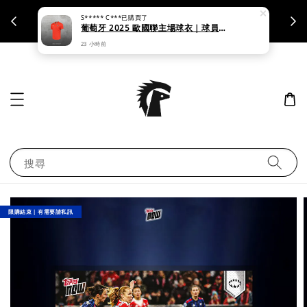
S***** C***
已購買了
支援刷卡｜皆開立統一發票
葡萄牙 2025 歐國聯主場球衣｜球員版 & 球迷版
23 小時前
搜尋
限購結束｜有需要請私訊