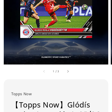
1
/
3
Topps Now
【Topps Now】Glódís