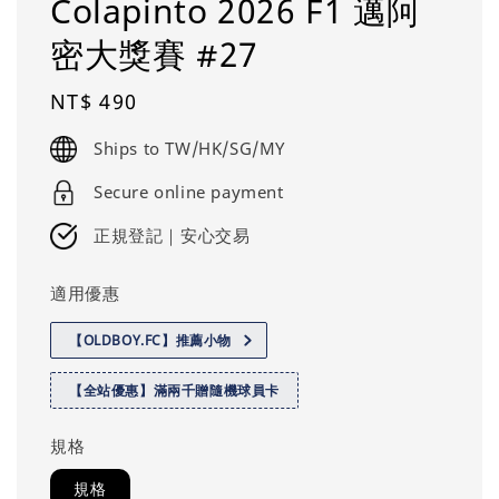
Colapinto 2026 F1 邁阿
密大獎賽 #27
Regular
NT$ 490
price
Ships to TW/HK/SG/MY
Secure online payment
正規登記｜安心交易
適用優惠
【OLDBOY.FC】推薦小物
【全站優惠】滿兩千贈隨機球員卡
規格
規格