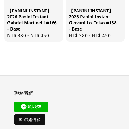
【PANINI INSTANT】
【PANINI INSTANT】
2026 Panini Instant
2026 Panini Instant
Gabriel Martinelli #166
Giovani Lo Celso #158
- Base
- Base
Regular
NT$ 380
-
NT$ 450
Regular
NT$ 380
-
NT$ 450
price
price
聯絡我們
✉ 聯絡信箱