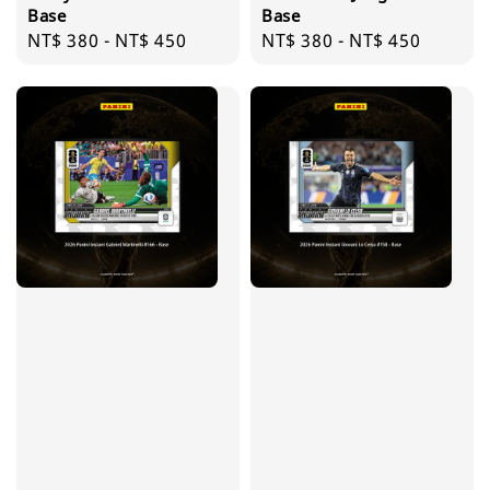
Base
Base
Regular
NT$ 380
-
NT$ 450
Regular
NT$ 380
-
NT$ 450
price
price