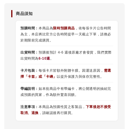
商品須知
預購時間：
本商品為
限時預購商品
，依每張卡片公告時間
為主，本店將比官方公告時間提早一天截止下單，請務必
於期限前完成購買。
出貨時間：
預購後預計 4-6 週後原廠才會發貨，我們實際
出貨時間為
6-10週
。
卡片包裝：
每張卡片皆額外附贈卡膜。因運送原因，
需選
擇
「
卡套
」或
「卡磚」
以提升保護力與保存完整性。
帶編說明：
如本批商品中有帶編卡，將公開透明的抽給完
成預購的買家，作為額外驚喜回饋。
注意事項：
本商品為預購性質之客製品，
下單後恕不接受
取消、退換
，請確認後再行購買。