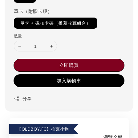
單卡（附贈卡膜）
單卡 + 磁扣卡磚（推薦收藏組合）
數量
立即購買
加入購物車
分享
【OLDBOY.FC】推薦小物
瀏覽全部