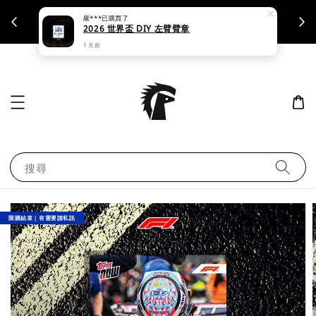
羅***
已購買了
支援刷卡｜皆開立統一發票
2026 世界盃 DIY 左臂臂章
1 天前
搜尋
限購結束｜有需要請私訊