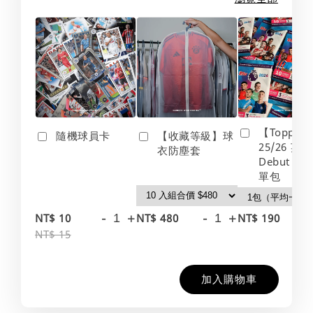
【Topps】
隨機球員卡
【收藏等級】球
25/26 英
衣防塵套
Debut Edt
單包
-
+
-
+
-
NT$ 10
NT$ 480
NT$ 190
NT$ 15
加入購物車