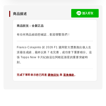
商品描述
商品狀況：
全新正品
有任何商品細節想確認，歡迎聯繫我們！
Franco Colapinto 於 2026 F1 邁阿密大獎賽跑出個人生
涯最佳成績，最終以第 7 名完賽，成功拿下重要積分。這
張 Topps Now 卡片紀錄這位阿根廷新星的重要突破時
刻。
完成下單即表示您已同意
購物須知
與
退換條款
。