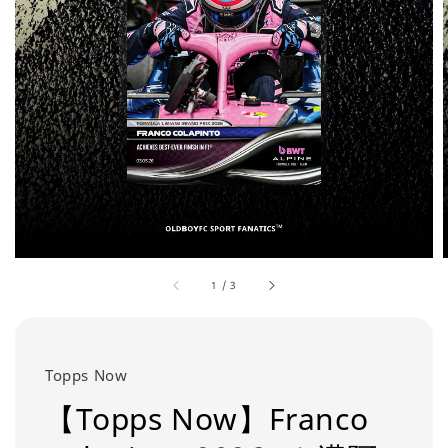
1
/
3
Topps Now
【Topps Now】Franco