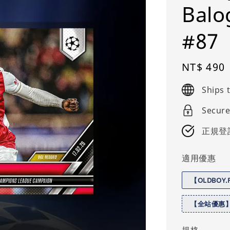
Balo
#87
Regular
NT$ 490
price
Ships
Secure
正規登
適用優惠
【OLDBOY
【全站優惠