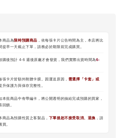
本商品為
限時預購商品
，依每張卡片公告時間為主，本店將比
間提早一天截止下單，請務必於期限前完成購買。
預購後預計 4-6 週後原廠才會發貨，我們實際出貨時間為
6-
每張卡片皆額外附贈卡膜。因運送原因，
需選擇
「
卡套
」或
提升保護力與保存完整性。
如本批商品中有帶編卡，將公開透明的抽給完成預購的買家，
喜回饋。
本商品為預購性質之客製品，
下單後恕不接受取消、退換
，請
購買。