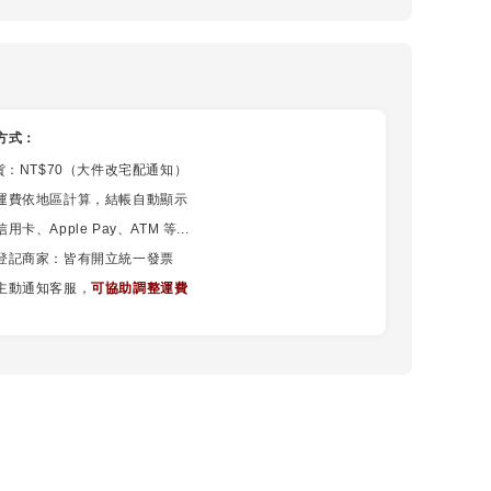
方式：
貨：NT$70（大件改宅配通知）
運費依地區計算，結帳自動顯示
卡、Apple Pay、ATM 等...
登記商家：皆有開立統一發票
主動通知客服，
可協助調整運費