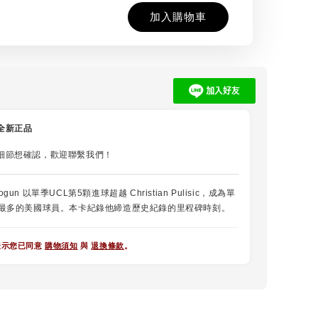
加入購物車
全新正品
細節想確認，歡迎聯繫我們！
Balogun 以單季UCL第5顆進球超越 Christian Pulisic，成為單
球最多的美國球員。本卡紀錄他締造歷史紀錄的里程碑時刻。
表示您已同意
購物須知
與
退換條款
。