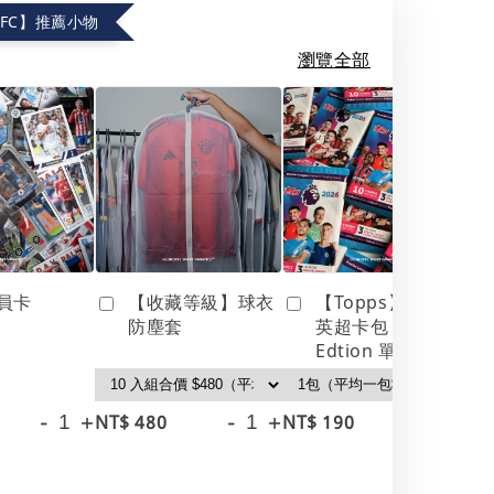
.FC】推薦小物
瀏覽全部
員卡
【收藏等級】球衣
【Topps】25/26
防塵套
英超卡包 Debut
Edtion 單包
-
+
-
+
-
+
NT$ 480
NT$ 190
NT
NT