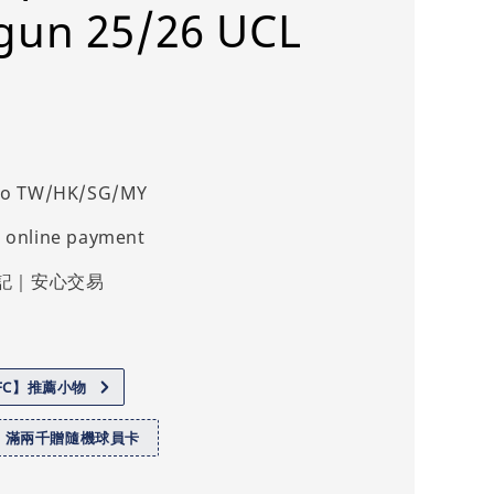
gun 25/26 UCL
 to TW/HK/SG/MY
 online payment
記｜安心交易
.FC】推薦小物
】滿兩千贈隨機球員卡