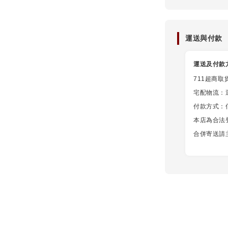
運送與付款
運送及付款
711超商取
宅配物流：
付款方式：信用
本店為合法
合併寄送請