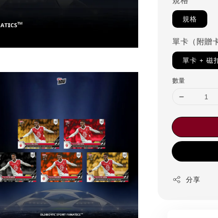
規格
規格
單卡（附贈
單卡 + 
數量
分享