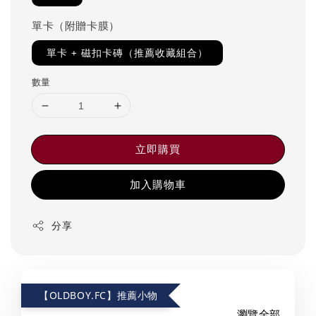
單卡（附贈卡膜）
單卡 + 磁扣卡磚（推薦收藏組合）
數量
立即購買
加入購物車
分享
【OLDBOY.FC】推薦小物
瀏覽全部