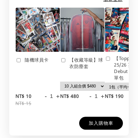
【Topps】
隨機球員卡
【收藏等級】球
25/26 英
衣防塵套
Debut Edt
單包
-
+
-
+
-
NT$ 10
NT$ 480
NT$ 190
NT$ 15
加入購物車