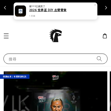
羅***
已購買了
支援刷卡｜皆開立統一發票
2026 世界盃 DIY 左臂臂章
1 天前
搜尋
限購結束｜有需要請私訊