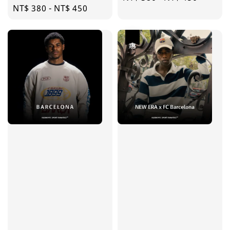
Regular
NT$ 380
-
NT$ 450
price
price
優惠