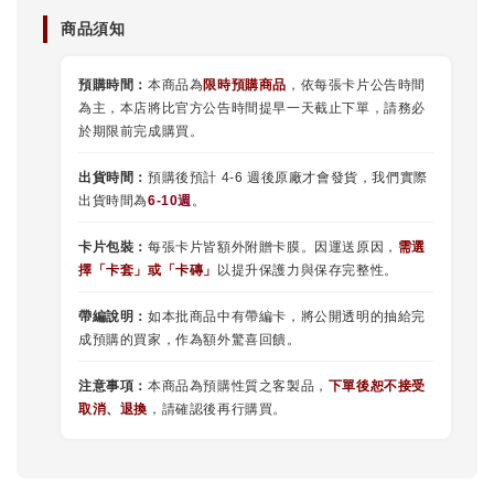
商品須知
預購時間：
本商品為
限時預購商品
，依每張卡片公告時間
為主，本店將比官方公告時間提早一天截止下單，請務必
於期限前完成購買。
出貨時間：
預購後預計 4-6 週後原廠才會發貨，我們實際
出貨時間為
6-10週
。
卡片包裝：
每張卡片皆額外附贈卡膜。因運送原因，
需選
擇
「
卡套
」或
「卡磚」
以提升保護力與保存完整性。
帶編說明：
如本批商品中有帶編卡，將公開透明的抽給完
成預購的買家，作為額外驚喜回饋。
注意事項：
本商品為預購性質之客製品，
下單後恕不接受
取消、退換
，請確認後再行購買。