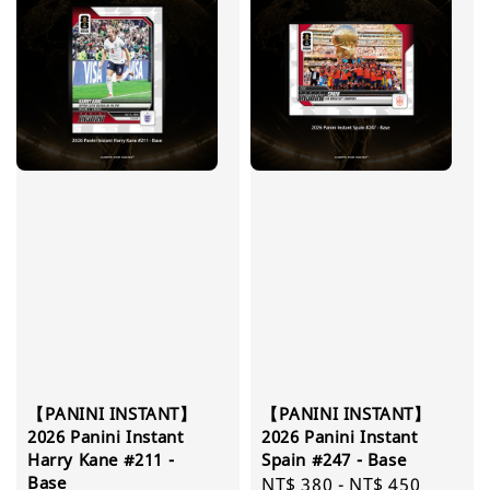
【PANINI INSTANT】
【PANINI INSTANT】
2026 Panini Instant
2026 Panini Instant
Harry Kane #211 -
Spain #247 - Base
Base
Regular
NT$ 380
-
NT$ 450