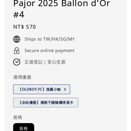
Pajor 2025 Ballon d'Or
#4
Regular
NT$ 570
price
Ships to TW/HK/SG/MY
Secure online payment
正規登記｜安心交易
適用優惠
【OLDBOY.FC】推薦小物
【全站優惠】滿兩千贈隨機球員卡
規格
規格