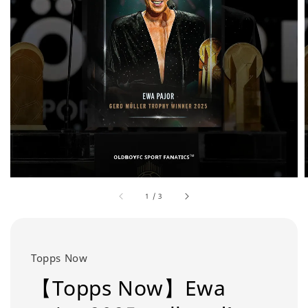
1
/
3
Topps Now
【Topps Now】Ewa