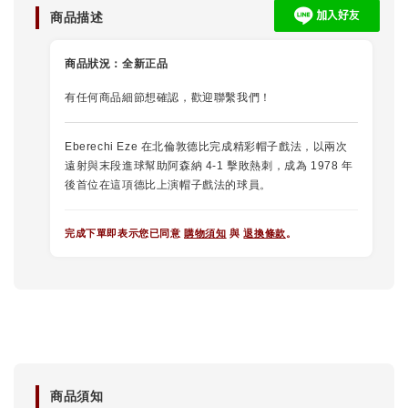
商品描述
商品狀況：
全新正品
有任何商品細節想確認，歡迎聯繫我們！
Eberechi Eze 在北倫敦德比完成精彩帽子戲法，以兩次
遠射與末段進球幫助阿森納 4-1 擊敗熱刺，成為 1978 年
後首位在這項德比上演帽子戲法的球員。
完成下單即表示您已同意
購物須知
與
退換條款
。
商品須知