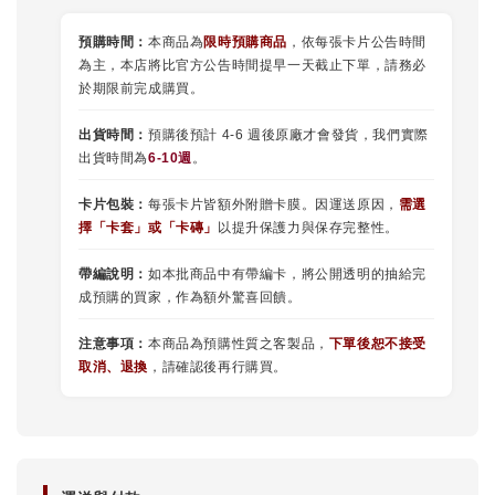
預購時間：
本商品為
限時預購商品
，依每張卡片公告時間
為主，本店將比官方公告時間提早一天截止下單，請務必
於期限前完成購買。
出貨時間：
預購後預計 4-6 週後原廠才會發貨，我們實際
出貨時間為
6-10週
。
卡片包裝：
每張卡片皆額外附贈卡膜。因運送原因，
需選
擇
「
卡套
」或
「卡磚」
以提升保護力與保存完整性。
帶編說明：
如本批商品中有帶編卡，將公開透明的抽給完
成預購的買家，作為額外驚喜回饋。
注意事項：
本商品為預購性質之客製品，
下單後恕不接受
取消、退換
，請確認後再行購買。