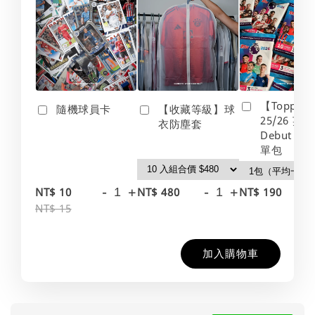
【Topps】
隨機球員卡
【收藏等級】球
25/26 英
衣防塵套
Debut Edt
單包
-
+
-
+
-
NT$ 10
NT$ 480
NT$ 190
NT$ 15
加入購物車