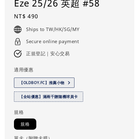
Eze 25/26 英超 #58
Regular
NT$ 490
price
Ships to TW/HK/SG/MY
Secure online payment
正規登記｜安心交易
適用優惠
【OLDBOY.FC】推薦小物
【全站優惠】滿兩千贈隨機球員卡
規格
規格
單卡（附贈卡膜）