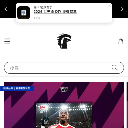
羅***
已購買了
支援刷卡｜皆開立統一發票
2026 世界盃 DIY 左臂臂章
2 天前
搜尋
限購結束｜有需要請私訊