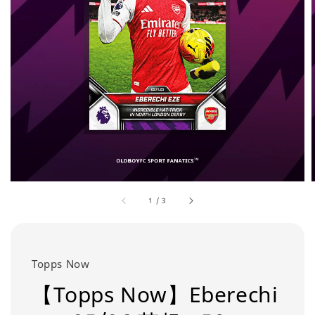
1
/
3
Topps Now
【Topps Now】Eberechi