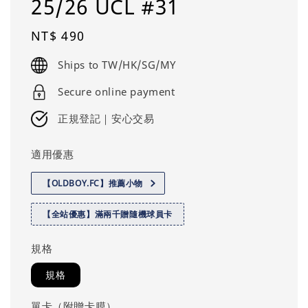
25/26 UCL #31
Regular
NT$ 490
price
Ships to TW/HK/SG/MY
Secure online payment
正規登記｜安心交易
適用優惠
【OLDBOY.FC】推薦小物
【全站優惠】滿兩千贈隨機球員卡
規格
規格
單卡（附贈卡膜）