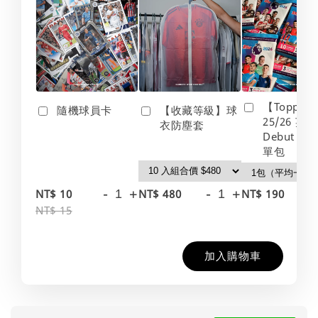
【Topps】
隨機球員卡
【收藏等級】球
25/26 英
衣防塵套
Debut Edt
單包
-
+
-
+
-
NT$ 10
NT$ 480
NT$ 190
NT$ 15
加入購物車