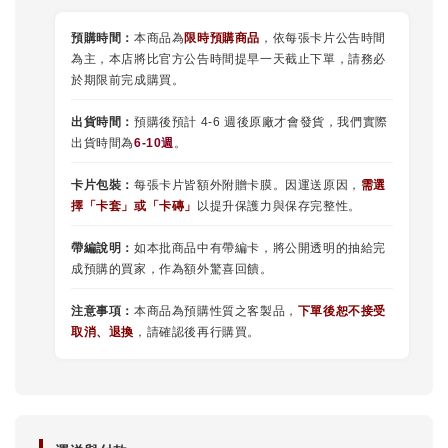
預購時間：
本商品為
限時預購商品
，依每張卡片公告時間
為主，本店將比官方公告時間提早一天截止下單，請務必
於期限前完成購買。
出貨時間：
預購後預計 4-6 週後原廠才會發貨，我們實際
出貨時間為
6-10週
。
卡片包裝：
每張卡片皆額外附贈卡膜。因運送原因，
需選
擇
「
卡套
」或
「卡磚」
以提升保護力與保存完整性。
帶編說明：
如本批商品中有帶編卡，將公開透明的抽給完
成預購的買家，作為額外驚喜回饋。
注意事項：
本商品為預購性質之客製品，
下單後恕不接受
取消、退換
，請確認後再行購買。