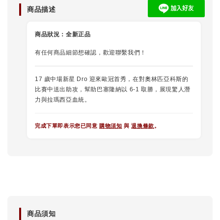
商品描述
商品狀況：
全新正品
有任何商品細節想確認，歡迎聯繫我們！
17 歲中場新星 Dro 迎來歐冠首秀，在對奧林匹亞科斯的
比賽中送出助攻，幫助巴塞隆納以 6-1 取勝，展現驚人潛
力與拉瑪西亞血統。
完成下單即表示您已同意
購物須知
與
退換條款
。
商品須知