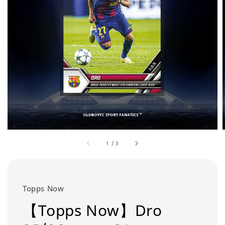
1
/
3
Topps Now
【Topps Now】Dro