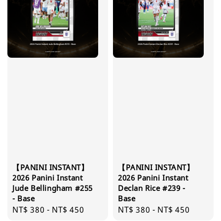
【PANINI INSTANT】
【PANINI INSTANT】
2026 Panini Instant
2026 Panini Instant
Jude Bellingham #255
Declan Rice #239 -
- Base
Base
Regular
NT$ 380
-
NT$ 450
Regular
NT$ 380
-
NT$ 450