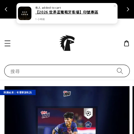
有人
added to cart
支援刷卡｜皆開立統一發票
【2026 世界盃葡萄牙客場】印號專區
1 小時前
搜尋
限購結束｜有需要請私訊