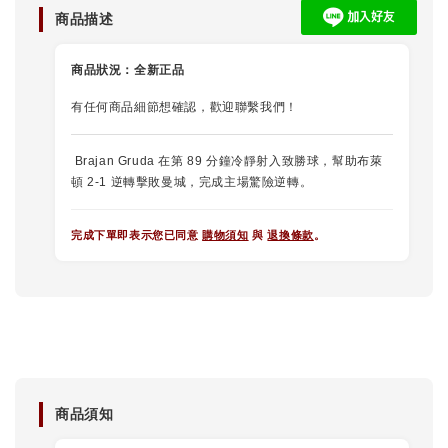
商品描述
商品狀況：
全新正品
有任何商品細節想確認，歡迎聯繫我們！
Brajan Gruda 在第 89 分鐘冷靜射入致勝球，幫助布萊
頓 2-1 逆轉擊敗曼城，完成主場驚險逆轉。
完成下單即表示您已同意
購物須知
與
退換條款
。
商品須知