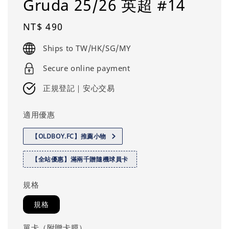
Gruda 25/26 英超 #14
Regular
NT$ 490
price
Ships to TW/HK/SG/MY
Secure online payment
正規登記｜安心交易
適用優惠
【OLDBOY.FC】推薦小物
【全站優惠】滿兩千贈隨機球員卡
規格
規格
單卡（附贈卡膜）