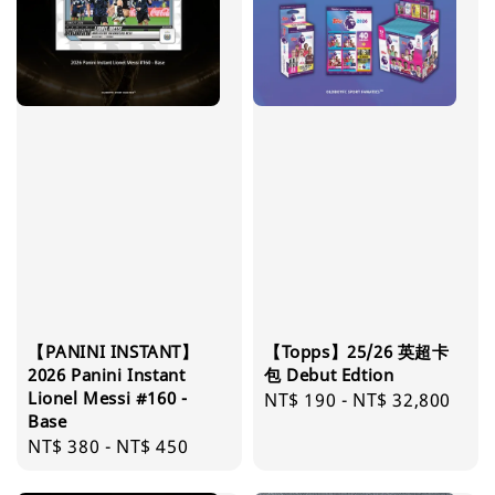
【PANINI INSTANT】
【Topps】25/26 英超卡
2026 Panini Instant
包 Debut Edtion
Lionel Messi #160 -
Regular
NT$ 190
-
NT$ 32,800
Base
price
Regular
NT$ 380
-
NT$ 450
price