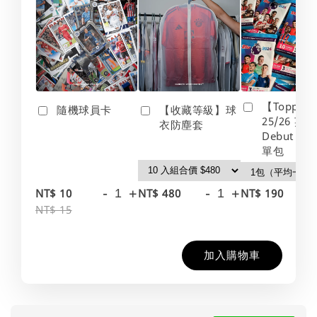
【Topps】
隨機球員卡
【收藏等級】球
25/26 英
衣防塵套
Debut Edt
單包
-
+
-
+
-
NT$ 10
NT$ 480
NT$ 190
NT$ 15
加入購物車