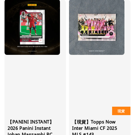
現貨
【PANINI INSTANT】
【現貨】Topps Now
2026 Panini Instant
Inter Miami CF 2025
Johan Manzambi RC
MLS #143