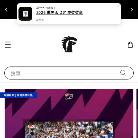
羅***
已購買了
支援刷卡｜皆開立統一發票
2026 世界盃 DIY 左臂臂章
2 天前
搜尋
限購結束｜有需要請私訊