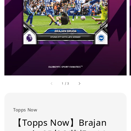
1
/
3
Topps Now
【Topps Now】Brajan