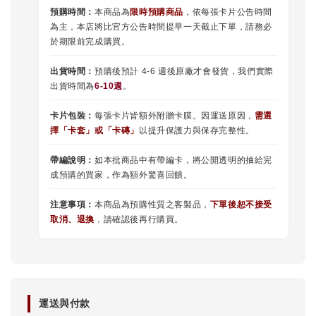
預購時間：
本商品為
限時預購商品
，依每張卡片公告時間
為主，本店將比官方公告時間提早一天截止下單，請務必
於期限前完成購買。
出貨時間：
預購後預計 4-6 週後原廠才會發貨，我們實際
出貨時間為
6-10週
。
卡片包裝：
每張卡片皆額外附贈卡膜。因運送原因，
需選
擇
「
卡套
」或
「卡磚」
以提升保護力與保存完整性。
帶編說明：
如本批商品中有帶編卡，將公開透明的抽給完
成預購的買家，作為額外驚喜回饋。
注意事項：
本商品為預購性質之客製品，
下單後恕不接受
取消、退換
，請確認後再行購買。
運送與付款