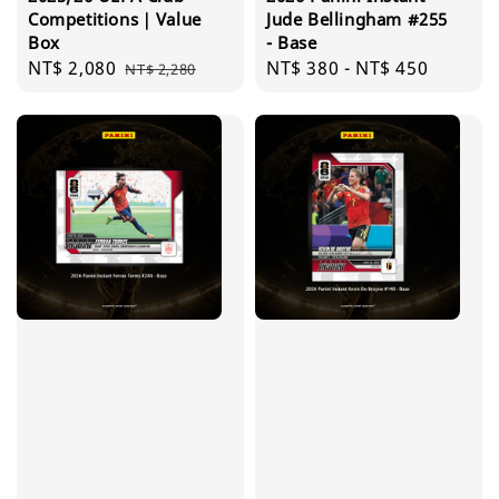
Competitions｜Value
Jude Bellingham #255
Box
- Base
Sale
NT$ 2,080
Regular
Regular
NT$ 380
-
NT$ 450
NT$ 2,280
price
price
price