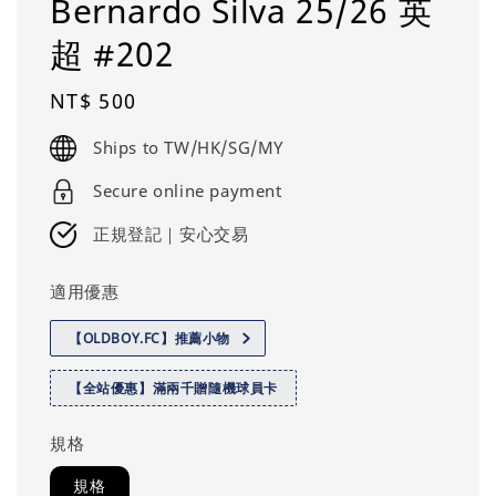
Bernardo Silva 25/26 英
超 #202
Regular
NT$ 500
price
Ships to TW/HK/SG/MY
Secure online payment
正規登記｜安心交易
適用優惠
【OLDBOY.FC】推薦小物
【全站優惠】滿兩千贈隨機球員卡
規格
規格