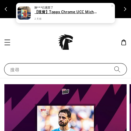
陳***
已購買了
支援刷卡｜皆開立統一發票
【現貨】Topps Chrome UCC Michael Olise
2 天前
搜尋