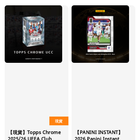
現貨
【現貨】Topps Chrome
【PANINI INSTANT】
2025/26 UEFA Club
2026 Panini Instant