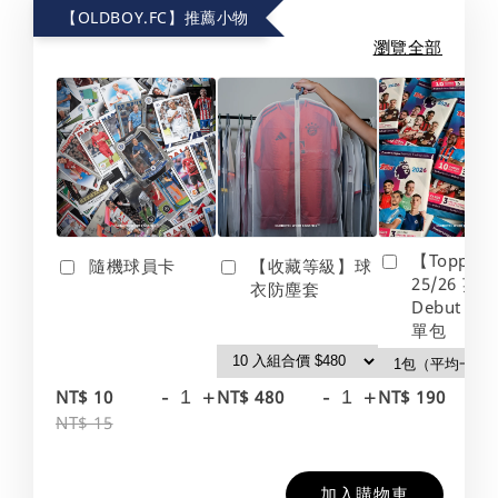
【OLDBOY.FC】推薦小物
瀏覽全部
【Topps】
隨機球員卡
【收藏等級】球
25/26 英
衣防塵套
Debut Edt
單包
-
+
-
+
-
NT$ 10
NT$ 480
NT$ 190
NT$ 15
加入購物車