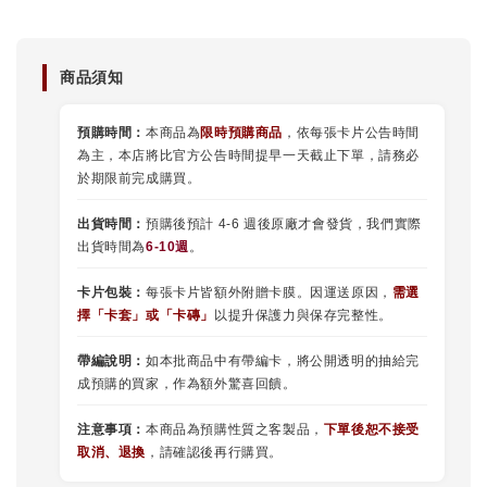
商品須知
預購時間：
本商品為
限時預購商品
，依每張卡片公告時間
為主，本店將比官方公告時間提早一天截止下單，請務必
於期限前完成購買。
出貨時間：
預購後預計 4-6 週後原廠才會發貨，我們實際
出貨時間為
6-10週
。
卡片包裝：
每張卡片皆額外附贈卡膜。因運送原因，
需選
擇
「
卡套
」或
「卡磚」
以提升保護力與保存完整性。
帶編說明：
如本批商品中有帶編卡，將公開透明的抽給完
成預購的買家，作為額外驚喜回饋。
注意事項：
本商品為預購性質之客製品，
下單後恕不接受
取消、退換
，請確認後再行購買。