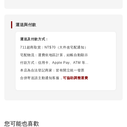
運送與付款
運送及付款方式：
711超商取貨：NT$70（大件改宅配通知）
宅配物流：運費依地區計算，結帳自動顯示
付款方式：信用卡、Apple Pay、ATM 等...
本店為合法登記商家：皆有開立統一發票
合併寄送請主動通知客服，
可協助調整運費
您可能也喜歡