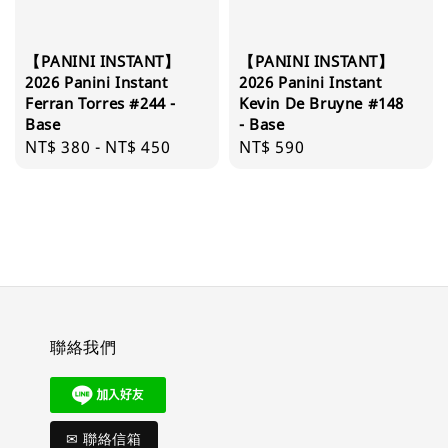
【PANINI INSTANT】
【PANINI INSTANT】
2026 Panini Instant
2026 Panini Instant
Ferran Torres #244 -
Kevin De Bruyne #148
Base
- Base
Regular
NT$ 380
-
NT$ 450
Regular
NT$ 590
price
price
聯絡我們
✉ 聯絡信箱