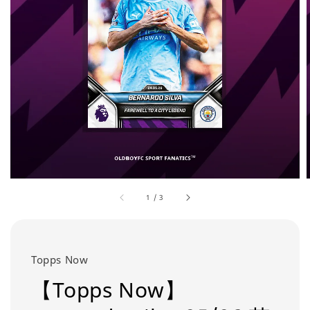
1
/
3
Topps Now
【Topps Now】