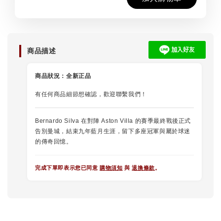
商品描述
商品狀況：
全新正品
有任何商品細節想確認，歡迎聯繫我們！
Bernardo Silva 在對陣 Aston Villa 的賽季最終戰後正式
告別曼城，結束九年藍月生涯，留下多座冠軍與屬於球迷
的傳奇回憶。
完成下單即表示您已同意
購物須知
與
退換條款
。