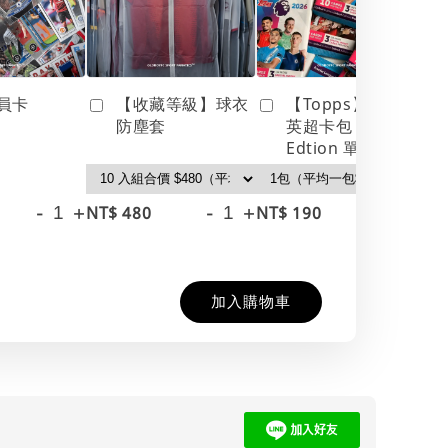
員卡
【收藏等級】球衣
【Topps】25/26
防塵套
英超卡包 Debut
Edtion 單包
-
+
-
+
-
+
NT$ 480
NT$ 190
NT
NT
加入購物車