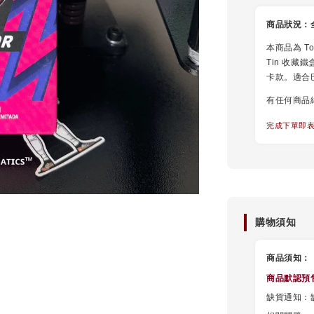
商品狀況：
本商品為 Top
Tin 收藏鐵
卡款。適合
有任何商品
完成下單即
購物須知
商品須知：
商品默認
預
缺貨通知：缺