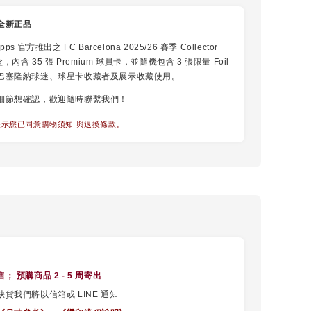
全新正品
ps 官方推出之 FC Barcelona 2025/26 賽季 Collector
盒，內含 35 張 Premium 球員卡，並隨機包含 3 張限量 Foil
巴塞隆納球迷、球星卡收藏者及展示收藏使用。
細節想確認，歡迎隨時聯繫我們！
表示您已同意
購物須知
與
退換條款
。
售
； 預購商品 2 - 5 周寄出
貨我們將以信箱或 LINE 通知