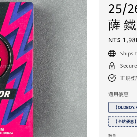
25/2
薩 
Regular
NT$ 1,98
price
Ships
Secure
正規登
適用優惠
【OLDBOY
【全站優惠
數量