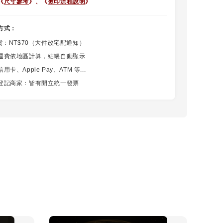
《
尺寸參考
》、
《
燙印流程說明
》
方式：
貨：NT$70（大件改宅配通知）
運費依地區計算，結帳自動顯示
卡、Apple Pay、ATM 等...
登記商家：皆有開立統一發票