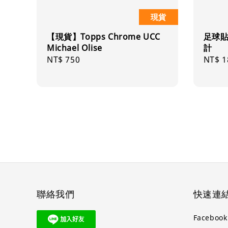
現貨
【現貨】Topps Chrome UCC
足球
Michael Olise
計
Regular
NT$ 750
Regul
NT$ 1
price
price
聯絡我們
快速連
Faceboo