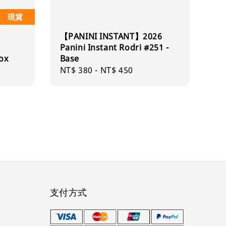
現貨
【PANINI INSTANT】2026
Panini Instant Rodri #251 -
ox
Base
Regular
NT$ 380
-
NT$ 450
price
支付方式