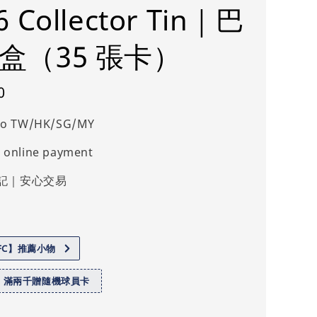
6 Collector Tin｜巴
鐵盒（35 張卡）
0
 to TW/HK/SG/MY
 online payment
記｜安心交易
.FC】推薦小物
】滿兩千贈隨機球員卡