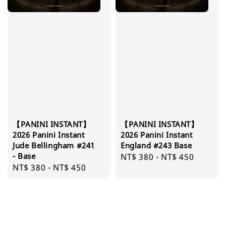
【PANINI INSTANT】
【PANINI INSTANT】
2026 Panini Instant
2026 Panini Instant
Jude Bellingham #241
England #243 Base
- Base
Regular
NT$ 380
-
NT$ 450
Regular
NT$ 380
-
NT$ 450
price
price