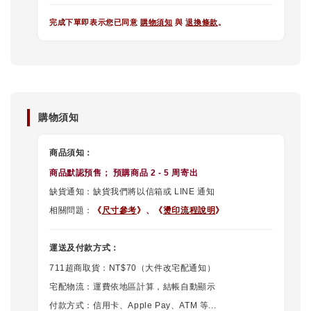
完成下單即表示您已同意
購物須知
與
退換條款
。
購物須知
商品須知：
商品默認
預售
； 預購商品 2 - 5 周寄出
缺貨通知：缺貨我們將以信箱或 LINE 通知
相關問題：
《
尺寸參考
》、
《
燙印流程說明
》
運送及付款方式：
711超商取貨：NT$70（大件改宅配通知）
宅配物流：運費依地區計算，結帳自動顯示
付款方式：信用卡、Apple Pay、ATM 等...