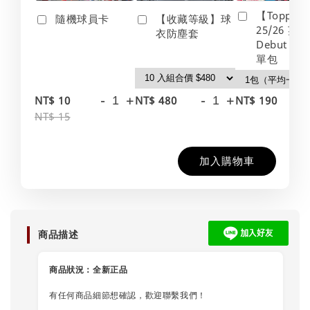
【Topps】
隨機球員卡
【收藏等級】球
25/26 英
衣防塵套
Debut Edt
單包
-
+
-
+
-
NT$ 10
NT$ 480
NT$ 190
NT$ 15
加入購物車
商品描述
商品狀況：
全新正品
有任何商品細節想確認，歡迎聯繫我們！