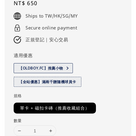
Regular
NT$ 650
price
Ships to TW/HK/SG/MY
Secure online payment
正規登記｜安心交易
適用優惠
【OLDBOY.FC】推薦小物
【全站優惠】滿兩千贈隨機球員卡
規格
單卡 + 磁扣卡磚（推薦收藏組合）
數量