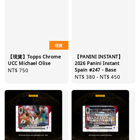
現貨
【現貨】Topps Chrome
【PANINI INSTANT】
UCC Michael Olise
2026 Panini Instant
Spain #247 - Base
Regular
NT$ 750
Regular
NT$ 380
-
NT$ 450
price
price