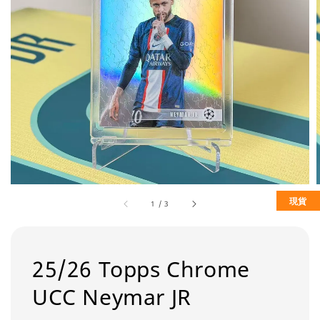
現貨
1
/
3
25/26 Topps Chrome
UCC Neymar JR