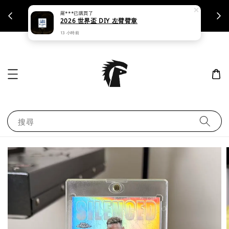
羅***
已購買了
支援刷卡｜皆開立統一發票
2026 世界盃 DIY 左臂臂章
13 小時前
搜尋