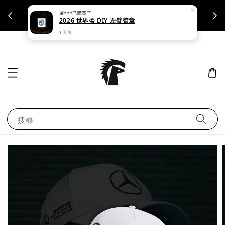
羅***
已購買了
支援刷卡｜皆開立統一發票
2026 世界盃 DIY 左臂臂章
1 天前
搜尋