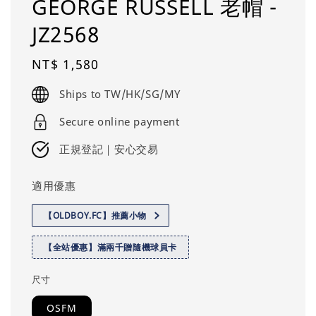
GEORGE RUSSELL 老帽 -
JZ2568
Regular
NT$ 1,580
price
Ships to TW/HK/SG/MY
Secure online payment
正規登記｜安心交易
適用優惠
【OLDBOY.FC】推薦小物
【全站優惠】滿兩千贈隨機球員卡
尺寸
OSFM