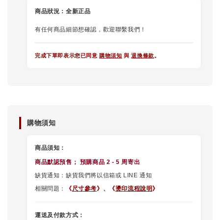
商品狀況：
全新正品
有任何商品細節想確認，歡迎聯繫我們！
完成下單即表示您已同意
購物須知
與
退換條款
。
購物須知
商品須知：
商品默認
預售
； 預購商品 2 - 5 周寄出
缺貨通知：缺貨我們將以信箱或 LINE 通知
相關問題：
《
尺寸參考
》、
《
燙印流程說明
》
運送及付款方式：