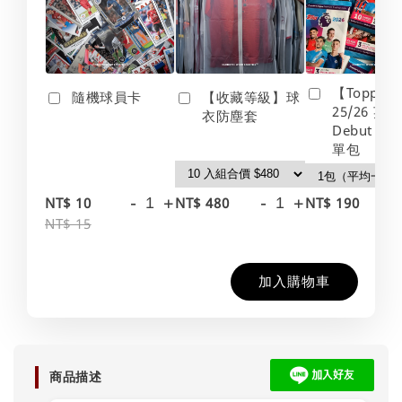
【Topps】
隨機球員卡
【收藏等級】球
25/26 英
衣防塵套
Debut Edt
單包
-
+
-
+
-
NT$ 10
NT$ 480
NT$ 190
NT$ 15
加入購物車
商品描述