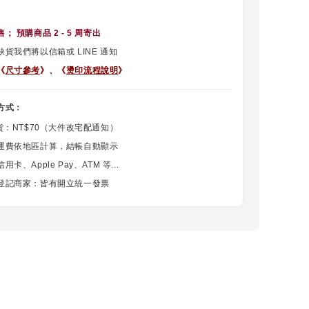
售
； 預購商品 2 - 5 周寄出
貨我們將以信箱或 LINE 通知
《
尺寸參考
》、
《
燙印流程說明
》
方式：
貨：NT$70（大件改宅配通知）
運費依地區計算，結帳自動顯示
卡、Apple Pay、ATM 等...
登記商家：皆有開立統一發票