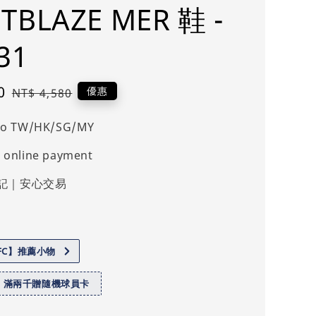
TBLAZE MER 鞋 -
31
0
Regular
優惠
NT$ 4,580
price
 to TW/HK/SG/MY
 online payment
記｜安心交易
.FC】推薦小物
】滿兩千贈隨機球員卡