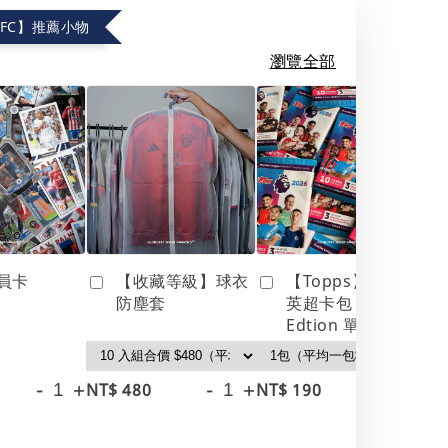
.FC】推薦小物
瀏覽全部
員卡
【收藏等級】球衣
【Topps】25/26
防塵套
英超卡包 Debut
Edtion 單包
-
+
-
+
-
+
NT$ 480
NT$ 190
NT
NT