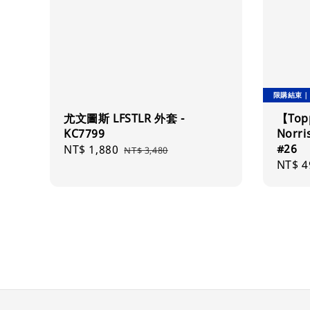
限購結束｜
尤文圖斯 LFSTLR 外套 -
【Top
KC7799
Norr
#26
Sale
NT$ 1,880
Regular
NT$ 3,480
Regul
NT$ 4
price
price
price