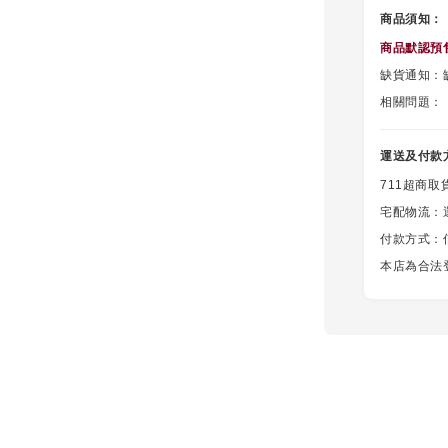
商品須知：
商品默認
預
缺貨通知：缺
相關問題：
運送及付款
711超商取
宅配物流：
付款方式：信用
本店為合法