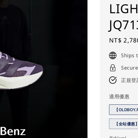
LIGH
JQ71
Sale
NT$ 2,78
price
Ships
Secure
正規登
適用優惠
【OLDBOY
【全站優惠