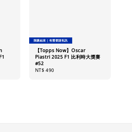
限購結束｜有需要請私訊
n
【Topps Now】Oscar
F1
Piastri 2025 F1 比利時大獎賽
#52
Regular
NT$ 490
price