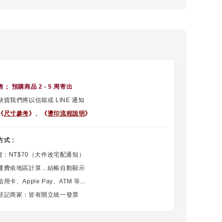
售
； 預購商品 2 - 5 周寄出
貨我們將以信箱或 LINE 通知
《
尺寸參考
》、
《
燙印流程說明
》
方式：
貨：NT$70（大件改宅配通知）
運費依地區計算，結帳自動顯示
卡、Apple Pay、ATM 等...
登記商家：皆有開立統一發票