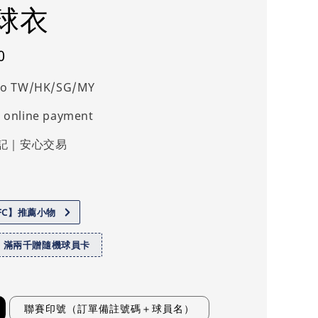
球衣
0
 to TW/HK/SG/MY
 online payment
記｜安心交易
.FC】推薦小物
】滿兩千贈隨機球員卡
聯賽印號（訂單備註號碼＋球員名）