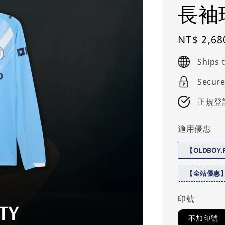
長袖
Regular
NT$ 2,68
price
Ships
Secure
正規登
適用優惠
【OLDBOY
【全站優惠
印號
不加印號