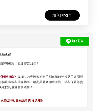
加入購物車
全新正品
細節想確認，歡迎聯繫我們！
《
球迷指南
》
專欄，內容涵蓋從新手到進階球迷常見的疑問與
包括足球球衣選購指南、聯賽與盃賽印號差異、球衣保養等資
快速找到最適合的選擇！
表示您已同意
購物須知
與
退換條款
。