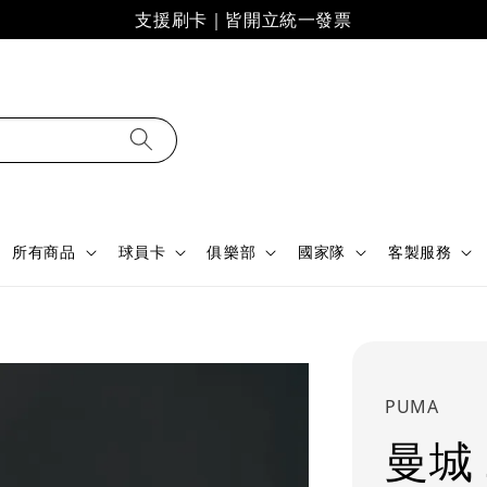
支援刷卡｜皆開立統一發票
所有商品
球員卡
俱樂部
國家隊
客製服務
PUMA
曼城 