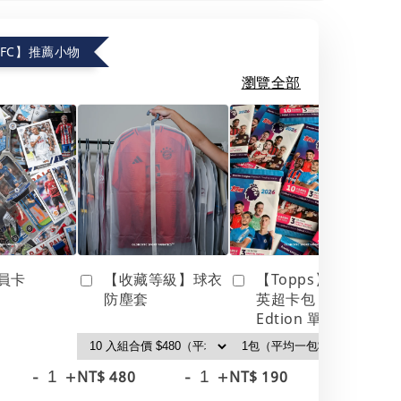
.FC】推薦小物
瀏覽全部
員卡
【收藏等級】球衣
【Topps】25/26
防塵套
英超卡包 Debut
Edtion 單包
-
+
-
+
-
+
NT$ 480
NT$ 190
NT
NT