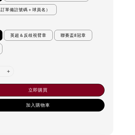
（訂單備註號碼＋球員名）
英超＆反歧視臂章
聯賽盃8冠章
立即購買
加入購物車