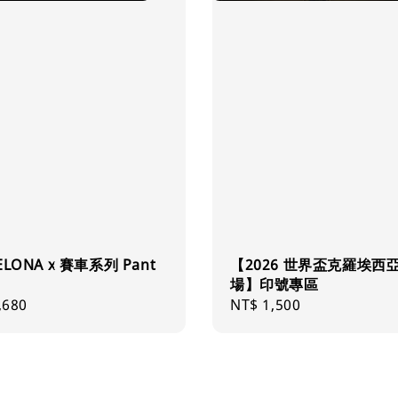
ELONA x 賽車系列 Pant
【2026 世界盃克羅埃西
場】印號專區
ar
,680
Regular
NT$ 1,500
price