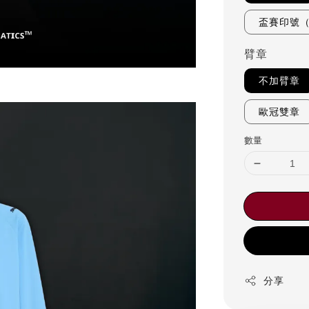
盃賽印號
臂章
不加臂章
歐冠雙章
數量
分享