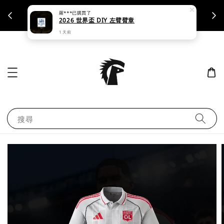
羅***
已購買了
支援刷卡｜皆開立統一發票
2026 世界盃 DIY 左臂臂章
1 天前
搜尋