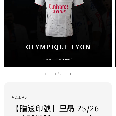
1
/
5
ADIDAS
【贈送印號】里昂 25/26