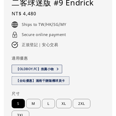
二客球迷版 #9 Endrick
Regular
NT$ 4,480
price
Ships to TW/HK/SG/MY
Secure online payment
正規登記｜安心交易
適用優惠
【OLDBOY.FC】推薦小物
【全站優惠】滿兩千贈隨機球員卡
尺寸
S
M
L
XL
2XL
3XL