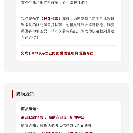
有任何商品細節想確認，歡迎聯繫我們！
我們製作了
《
球迷指南
》
專欄，內容涵蓋從新手到進階球
迷常見的疑問與選擇技巧，包括足球球衣選購指南、聯賽
與盃賽印號差異、球衣保養等資訊。幫助你快速找到最適
合的選擇！
完成下單即表示您已同意
購物須知
與
退換條款
。
購物須知
商品須知：
商品默認
預售
； 預購商品 2 - 5 周寄出
缺貨通知：缺貨我們將以信箱或 LINE 通知