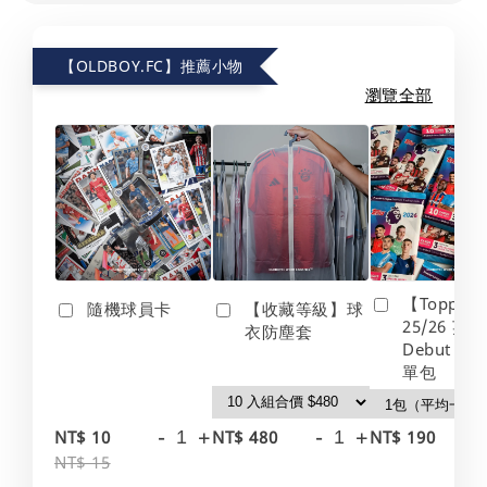
【OLDBOY.FC】推薦小物
瀏覽全部
【Topps】
隨機球員卡
【收藏等級】球
25/26 英
衣防塵套
Debut Edt
單包
-
+
-
+
-
NT$ 10
NT$ 480
NT$ 190
NT$ 15