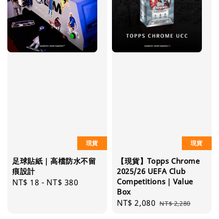
現貨
現貨
足球貼紙｜高檔防水不留
【現貨】Topps Chrome
痕設計
2025/26 UEFA Club
Competitions｜Value
Regular
NT$ 18
-
NT$ 380
Box
price
Sale
NT$ 2,080
Regular
NT$ 2,280
price
price