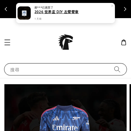
羅***
已購買了
支援刷卡｜皆開立統一發票
2026 世界盃 DIY 左臂臂章
1 天前
搜尋