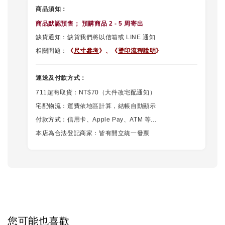
商品須知：
商品默認
預售
； 預購商品 2 - 5 周寄出
缺貨通知：缺貨我們將以信箱或 LINE 通知
相關問題：
《
尺寸參考
》、
《
燙印流程說明
》
運送及付款方式：
711超商取貨：NT$70（大件改宅配通知）
宅配物流：運費依地區計算，結帳自動顯示
付款方式：信用卡、Apple Pay、ATM 等...
本店為合法登記商家：皆有開立統一發票
您可能也喜歡