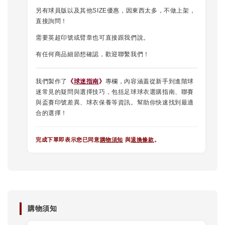
另有球員版以及其他SIZE優惠，因東西太多，不做上架，
直接詢問！
需要英超印號或臂章也可直接跟我們說。
有任何商品細節想確認，歡迎聯繫我們！
我們製作了
《
球迷指南
》
專欄，內容涵蓋從新手到進階球
迷常見的疑問與選擇技巧，包括足球球衣選購指南、聯賽
與盃賽印號差異、球衣保養等資訊。幫助你快速找到最適
合的選擇！
完成下單即表示您已同意
購物須知
與
退換條款
。
購物須知