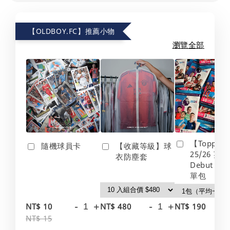
【OLDBOY.FC】推薦小物
瀏覽全部
【Topps】
隨機球員卡
【收藏等級】球
25/26 英
衣防塵套
Debut Edt
單包
-
+
-
+
-
NT$ 10
NT$ 480
NT$ 190
NT$ 15