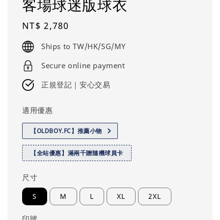
客場球迷版球衣
Regular
NT$ 2,780
price
Ships to TW/HK/SG/MY
Secure online payment
正規登記｜安心交易
適用優惠
【OLDBOY.FC】推薦小物
【全站優惠】滿兩千贈隨機球員卡
尺寸
S
M
L
XL
2XL
印號