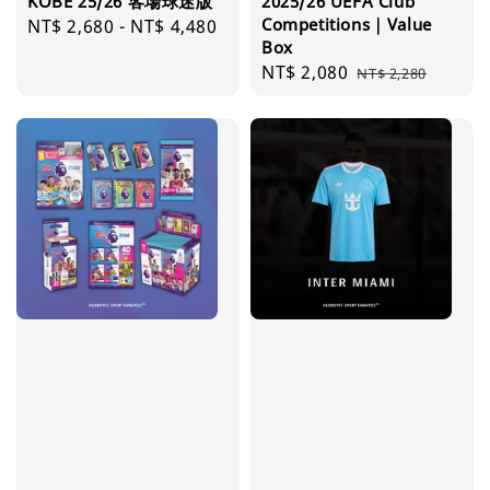
KOBE 25/26 客場球迷版
2025/26 UEFA Club
Competitions｜Value
Regular
NT$ 2,680
-
NT$ 4,480
Box
price
Sale
NT$ 2,080
Regular
NT$ 2,280
price
price