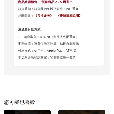
商品默認
預售
； 預購商品 2 - 5 周寄出
缺貨通知：缺貨我們將以信箱或 LINE 通知
相關問題：
《
尺寸參考
》、
《
燙印流程說明
》
運送及付款方式：
711超商取貨：NT$70（大件改宅配通知）
宅配物流：運費依地區計算，結帳自動顯示
付款方式：信用卡、Apple Pay、ATM 等...
本店為合法登記商家：皆有開立統一發票
您可能也喜歡
優惠