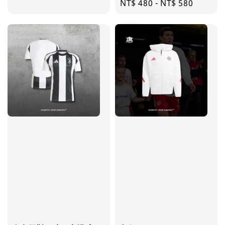
Regular
NT$ 480
-
NT$ 580
price
優惠