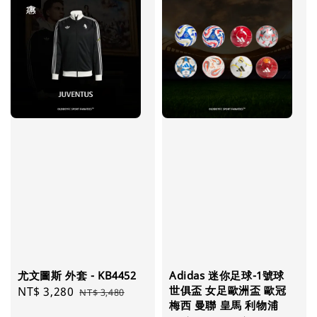
尤文圖斯 外套 - KB4452
Adidas 迷你足球-1號球
世俱盃 女足歐洲盃 歐冠
Sale
NT$ 3,280
Regular
NT$ 3,480
梅西 曼聯 皇馬 利物浦
price
price