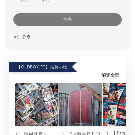
售完
分享
【OLDBOY.FC】推薦小物
瀏覽全部
【Topps】
隨機球員卡
【收藏等級】球