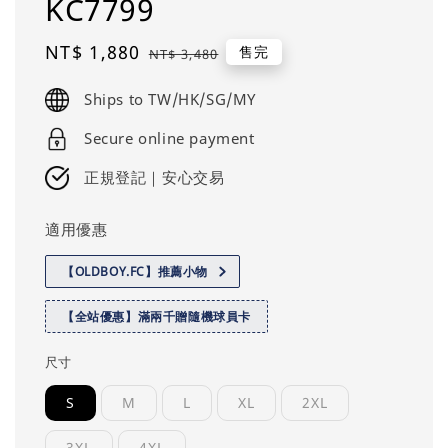
KC7799
Sale
NT$ 1,880
Regular
售完
NT$ 3,480
price
price
Ships to TW/HK/SG/MY
Secure online payment
正規登記｜安心交易
適用優惠
【OLDBOY.FC】推薦小物
【全站優惠】滿兩千贈隨機球員卡
尺寸
S
M
L
XL
2XL
3XL
4XL