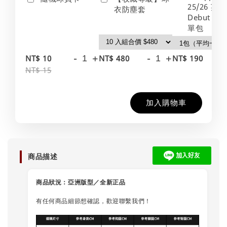
25/26 英
衣防塵套
Debut Edt
單包
-
+
-
+
-
NT$ 10
NT$ 480
NT$ 190
NT$ 15
加入購物車
商品描述
商品狀況：
亞洲版型／全新正品
有任何商品細節想確認，歡迎聯繫我們！