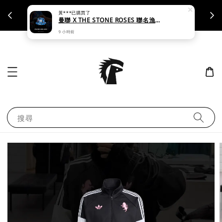
黃***
已購買了
支援刷卡｜皆開立統一發票
曼聯 X THE STONE ROSES 聯名漁夫帽 - KE5264
9 小時前
搜尋