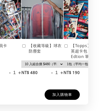
員卡
【收藏等級】球衣
【Topps】25/26
防塵套
英超卡包 Debut
Edtion 單包
-
+
-
+
-
+
NT$ 480
NT$ 190
NT
NT
加入購物車