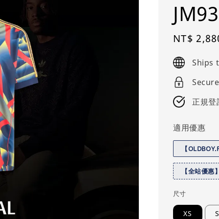
JM93
Sale
NT$ 2,88
price
Ships
Secure
正規登
適用優惠
【OLDBOY
【全站優惠
尺寸
XS