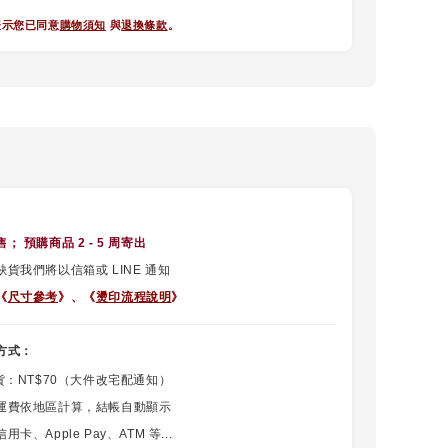
表示您已同意
購物須知
與
退換條款
。
售
； 預購商品 2 - 5 周寄出
貨我們將以信箱或 LINE 通知
《
尺寸參考
》、
《
燙印流程說明
》
方式：
貨：NT$70（大件改宅配通知）
運費依地區計算，結帳自動顯示
卡、Apple Pay、ATM 等...