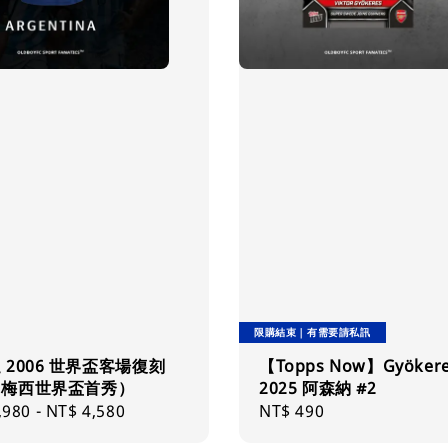
限購結束｜有需要請私訊
 2006 世界盃客場復刻
【Topps Now】Gyöker
（梅西世界盃首秀）
2025 阿森納 #2
ar
,980
-
NT$ 4,580
Regular
NT$ 490
price