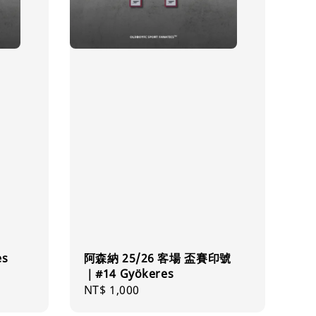
es
阿森納 25/26 客場 盃賽印號
｜#14 Gyökeres
Regular
NT$ 1,000
price