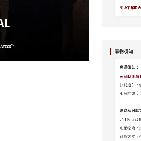
完成下單即
購物須知
商品須知：
商品默認
預
缺貨通知：缺
相關問題：
運送及付款
711超商取
宅配物流：
付款方式：信用