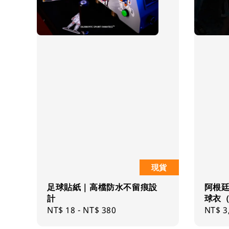
現貨
足球貼紙｜高檔防水不留痕設
阿根廷
計
球衣
Regular
NT$ 18
-
NT$ 380
Regul
NT$ 3
price
price