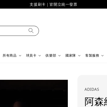
支援刷卡｜皆開立統一發票
所有商品
球員卡
俱樂部
國家隊
客製服務
ADIDAS
阿森納