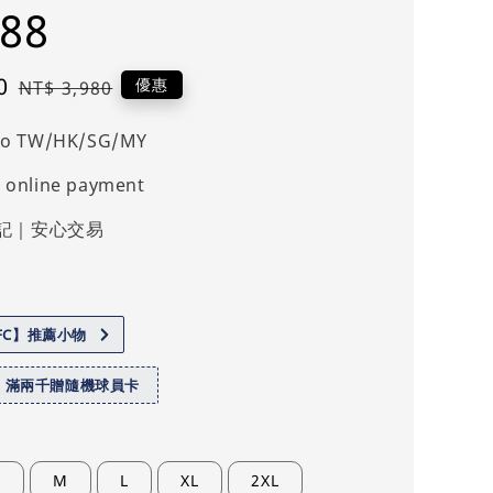
88
0
Regular
優惠
NT$ 3,980
price
 to TW/HK/SG/MY
 online payment
記｜安心交易
.FC】推薦小物
】滿兩千贈隨機球員卡
S
M
L
XL
2XL