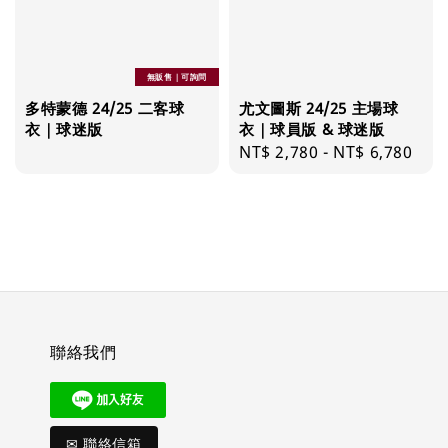
無販售｜可詢問
多特蒙德 24/25 二客球
尤文圖斯 24/25 主場球
衣｜球迷版
衣｜球員版 & 球迷版
Regular
NT$ 2,780
-
NT$ 6,780
price
聯絡我們
✉ 聯絡信箱