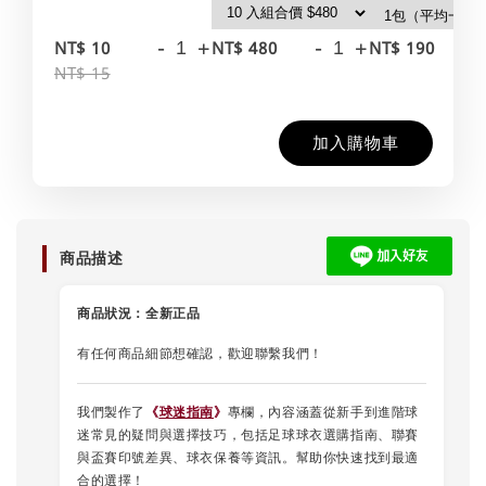
-
+
-
+
-
NT$ 10
NT$ 480
NT$ 190
NT$ 15
加入購物車
商品描述
商品狀況：
全新正品
有任何商品細節想確認，歡迎聯繫我們！
我們製作了
《
球迷指南
》
專欄，內容涵蓋從新手到進階球
迷常見的疑問與選擇技巧，包括足球球衣選購指南、聯賽
與盃賽印號差異、球衣保養等資訊。幫助你快速找到最適
合的選擇！