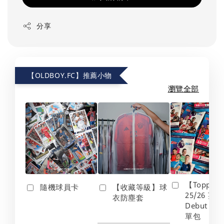
分享
【OLDBOY.FC】推薦小物
瀏覽全部
【Topps】
隨機球員卡
【收藏等級】球
25/26 英
衣防塵套
Debut Edt
單包