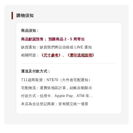
購物須知
商品須知：
商品默認
預售
； 預購商品 2 - 5 周寄出
缺貨通知：缺貨我們將以信箱或 LINE 通知
相關問題：
《
尺寸參考
》、
《
燙印流程說明
》
運送及付款方式：
711超商取貨：NT$70（大件改宅配通知）
宅配物流：運費依地區計算，結帳自動顯示
付款方式：信用卡、Apple Pay、ATM 等...
本店為合法登記商家：皆有開立統一發票