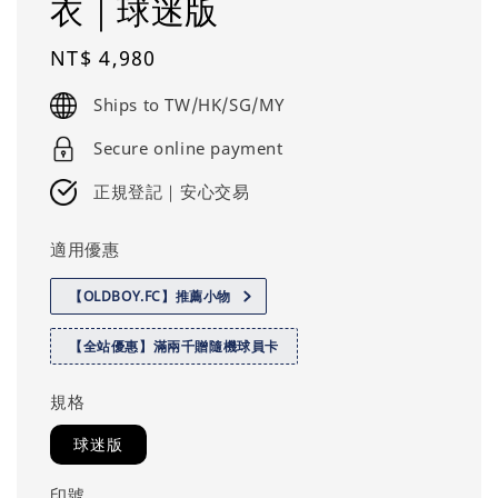
衣｜球迷版
Regular
NT$ 4,980
price
Ships to TW/HK/SG/MY
Secure online payment
正規登記｜安心交易
適用優惠
【OLDBOY.FC】推薦小物
【全站優惠】滿兩千贈隨機球員卡
規格
球迷版
印號