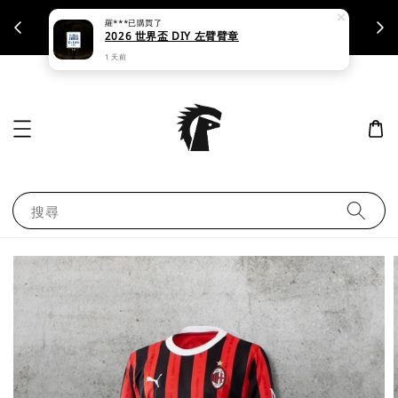
羅***
已購買了
支援刷卡｜皆開立統一發票
2026 世界盃 DIY 左臂臂章
1 天前
搜尋