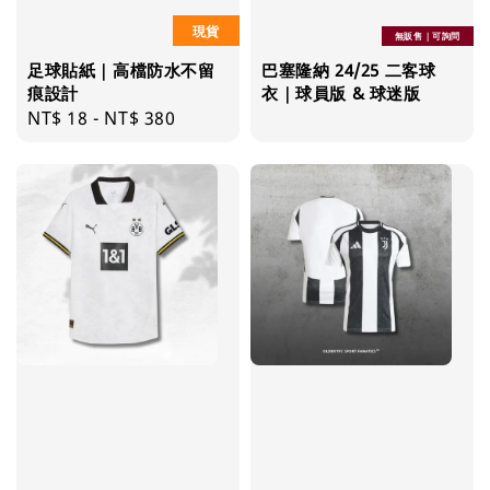
現貨
無販售｜可詢問
足球貼紙｜高檔防水不留
巴塞隆納 24/25 二客球
痕設計
衣｜球員版 & 球迷版
Regular
NT$ 18
-
NT$ 380
price