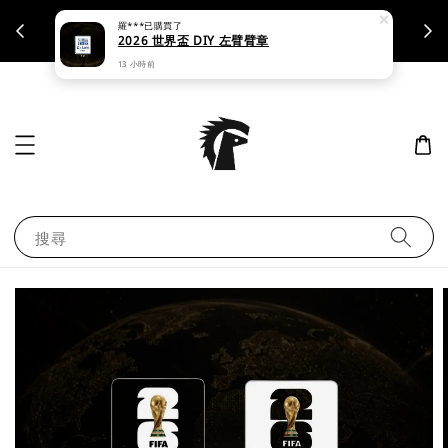
羅***
已購買了
支援刷卡｜皆開立統一發票
2026 世界盃 DIY 左臂臂章
13 小時前
搜尋