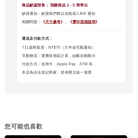
商品默認
預售
； 預購商品 2 - 5 周寄出
缺貨通知：缺貨我們將以信箱或 LINE 通知
相關問題：
《
尺寸參考
》、《
燙印流程說明
》
運送及付款方式：
711超商取貨：NT$70（大件改宅配通知）
宅配物流：運費依地區計算，結帳自動顯示
付款方式：信用卡、Apple Pay、ATM 等...
本店為合法登記商家：皆有開立統一發票
您可能也喜歡