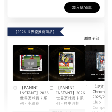
加入購物車
【2026 世界盃推薦商品】
瀏覽全部
售完
【現貨】To
【PANINI
【PANINI
Chrome
INSTANT】2026
INSTANT】2026
2025/26 U
世界盃球員卡系
世界盃球員卡系
Club
列 - 小組賽
列 - 歷史時刻
Competit