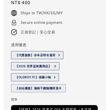
Regular
NT$ 400
price
Ships to TW/HK/SG/MY
Secure online payment
正規登記｜安心交易
適用優惠
【代燙服務】非本店球衣適用
【2026 世界盃推薦商品】
【OLDBOY.FC】推薦小物
【全站優惠】滿兩千贈隨機球員卡
臂章
【現貨】2026 世界盃 DIY 右臂臂章（本店球