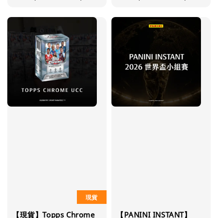
price
price
現貨
【現貨】Topps Chrome
【PANINI INSTANT】