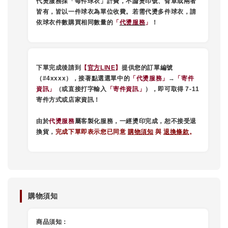
代燙服務採「每件球衣」計費，不論燙印號、臂章或兩者
25/26 英
衣防塵套
皆有，皆以一件球衣為單位收費。若需代燙多件球衣，請
Debut Edt
依球衣件數購買相同數量的
「
代燙服務
」
！
單包
-
+
-
+
-
NT$ 10
NT$ 480
NT$ 190
下單完成後請到
【
官方LINE
】
提供您的訂單編號
NT$ 15
（#4xxxx），接著點選選單中的
「代燙服務」
→
「寄件
資訊」
（或直接打字輸入
「寄件資訊」
），即可取得 7-11
寄件方式或店家資訊！
加入購物車
由於
代燙服務
屬客製化服務，一經燙印完成，恕不接受退
換貨，
完成下單即表示您已同意
購物須知
與
退換條款
。
購物須知
商品須知：