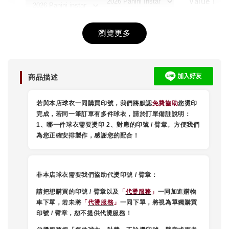
Value Box
-
+
-
NT$ 380
NT$ 2,080
NT$ 380
NT$ 450
NT$ 2,280
NT$ 450
瀏覽更多
加入購物車
商品描述
若與本店球衣一同購買印號，我們將默認
免費協助
您燙印
【OLDBOY.FC】推薦小物
完成，
若同一筆訂單有多件球衣，請於訂單備註說明：
瀏覽全部
1、哪一件球衣需要燙印 2、對應的印號 / 臂章。方便我們
為您正確安排製作，感謝您的配合！
非本店球衣需要我們協助代燙印號 / 臂章：
請把想購買
的印號 / 臂章以及
「
代燙服務
」
一同加進購物
車下單，若未將
「
代燙服務
」
一同下單，將視為單獨購買
印號 / 臂章，恕不提供代燙服務！
【Topps】
隨機球員卡
【收藏等級】球