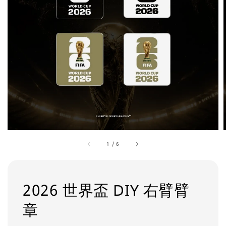
1
/
6
2026 世界盃 DIY 右臂臂
章