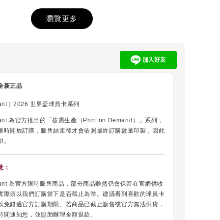
瀏覽更多
員卡
【收藏等級】球衣
【Topps】25/26
防塵套
英超卡包 Debut
Edtion 單包
-
+
-
+
-
+
全新正品
NT$ 480
NT$ 190
NT
NT
nstant｜2026 世界盃球員卡系列
Instant 為官方推出的「按需生產（Print on Demand）」系列，
加入購物車
限時開放訂購，販售結束後才會依照最終訂購數量印製，因此
印。
意：
 Instant 為官方限時販售商品，部分商品雖然仍會保留在官網供收
實際須以我們訂購當下是否截止為準。建議看到喜歡的球員卡
以免錯過官方訂購期限。若商品已截止販售或官方無法供貨，
時間通知您，並協助辦理全額退款。