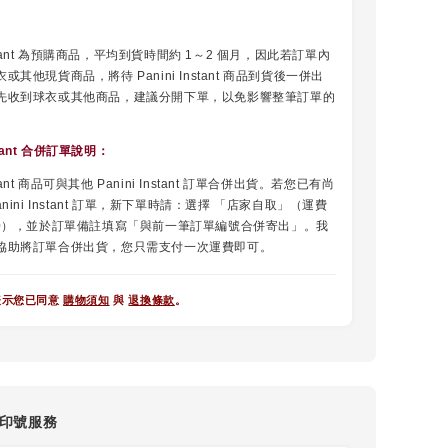
Instant 為預購商品，平均到貨時間約 1～2 個月，因此若訂單內
或其他現貨商品，將待 Panini Instant 商品到貨後一併出
先收到球衣或其他商品，建議分開下單，以免影響整筆訂單的
nstant 合併訂單說明
：
nstant 商品可與其他 Panini Instant 訂單合併出貨。若您已有尚
nini Instant 訂單，新下單時請：選擇 「店家自取」（運費
$0），並於訂單備註填寫「與前一筆訂單編號合併寄出」。我
協助將訂單合併出貨，您只需支付一次運費即可。
表示您已同意
購物須知
與
退換條款
。
盃印號服務