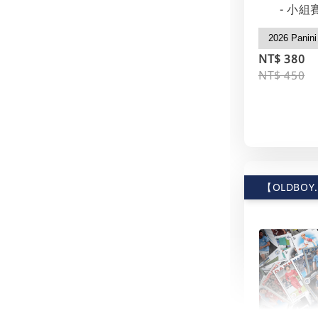
- 小組
NT$ 380
NT$ 450
【OLDBOY