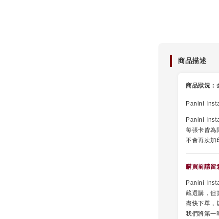
隨機球
商品描述
NT$ 10
商品狀況：
NT$ 15
Panini I
Panini 
每張卡皆為
不會再次加
購買前請留
Panini
藏選購，但
盡快下單，
我們將第一