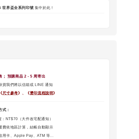
26 世界盃全系列印號
集中於此！
售
； 預購商品 2 - 5 周寄出
貨我們將以信箱或 LINE 通知
《
尺寸參考
》、《
燙印流程說明
》
方式：
貨：NT$70（大件改宅配通知）
運費依地區計算，結帳自動顯示
卡、Apple Pay、ATM 等...