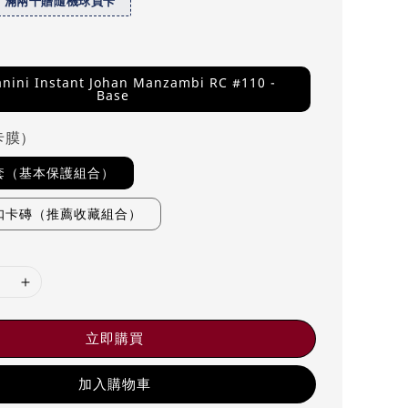
】滿兩千贈隨機球員卡
anini Instant Johan Manzambi RC #110 -
Base
卡膜）
卡套（基本保護組合）
磁扣卡磚（推薦收藏組合）
立即購買
加入購物車