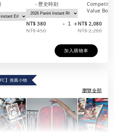
賽
- 歷史時刻
Competitions｜
Value Box
-
+
-
+
NT$ 380
NT$ 2,080
NT
NT$ 450
NT$ 2,280
NT
加入購物車
.FC】推薦小物
瀏覽全部