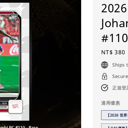
2026
Joha
#110
Regular
NT$ 380
price
Ships
Secure
正規登
適用優惠
【2026 