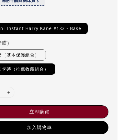
】滿兩千贈隨機球員卡
ni Instant Harry Kane #182 - Base
卡膜）
卡套（基本保護組合）
磁扣卡磚（推薦收藏組合）
立即購買
加入購物車