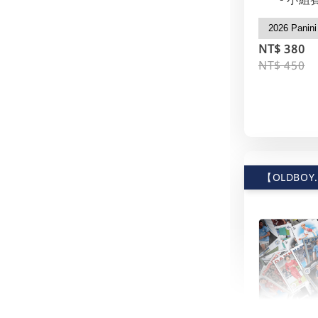
NT$ 380
NT$ 450
【OLDBOY