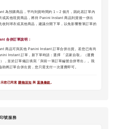
Instant 為預購商品，平均到貨時間約 1～2 個月，因此若訂單內
或其他現貨商品，將待 Panini Instant 商品到貨後一併出
先收到球衣或其他商品，建議分開下單，以免影響整筆訂單的
nstant 合併訂單說明
：
nstant 商品可與其他 Panini Instant 訂單合併出貨。若您已有尚
nini Instant 訂單，新下單時請：選擇 「店家自取」（運費
$0），並於訂單備註填寫「與前一筆訂單編號合併寄出」。我
協助將訂單合併出貨，您只需支付一次運費即可。
表示您已同意
購物須知
與
退換條款
。
盃印號服務