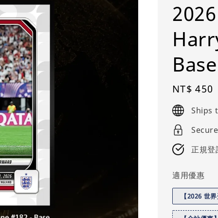
2026
Harr
Base
Regular
NT$ 450
price
Ships
Secure
正規登
適用優惠
【2026 