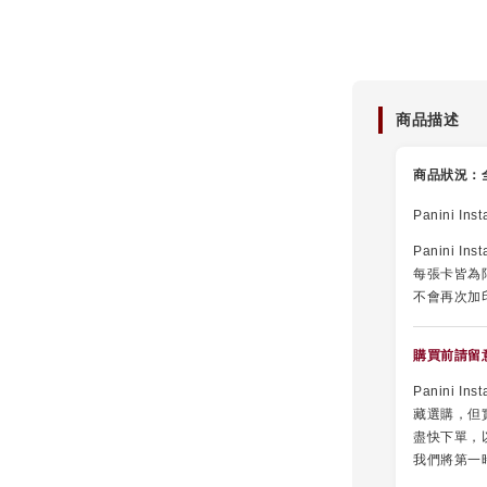
隨機球
商品描述
NT$ 10
商品狀況：
NT$ 15
Panini I
Panini 
每張卡皆為
不會再次加
購買前請留
Panini
藏選購，但
盡快下單，
我們將第一