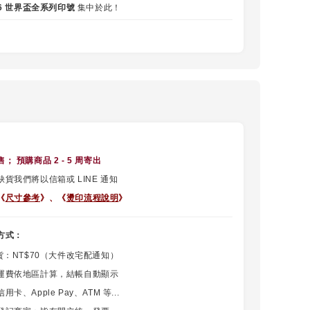
26 世界盃全系列印號
集中於此！
售
； 預購商品 2 - 5 周寄出
貨我們將以信箱或 LINE 通知
《
尺寸參考
》、《
燙印流程說明
》
方式：
貨：NT$70（大件改宅配通知）
運費依地區計算，結帳自動顯示
卡、Apple Pay、ATM 等...