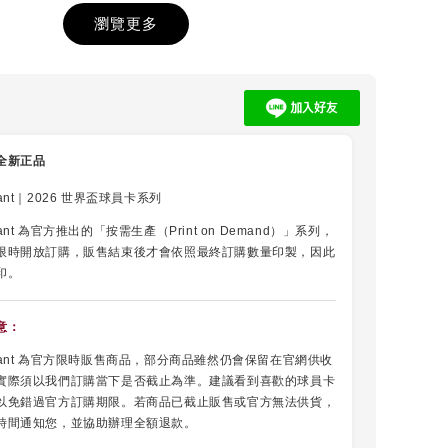
瀏覽更多
員卡
【收藏等級】球衣
【Topps】25/26
防塵套
英超卡包 Debut
Edtion 單包
-
+
-
+
-
+
全新正品
NT$ 480
NT$ 190
NT
NT
nstant｜2026 世界盃球員卡系列
Instant 為官方推出的「按需生產（Print on Demand）」系列，
加入購物車
限時開放訂購，販售結束後才會依照最終訂購數量印製，因此
印。
意：
 Instant 為官方限時販售商品，部分商品雖然仍會保留在官網供收
實際須以我們訂購當下是否截止為準。建議看到喜歡的球員卡
以免錯過官方訂購期限。若商品已截止販售或官方無法供貨，
時間通知您，並協助辦理全額退款。