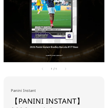
1
/
1
Panini Instant
【PANINI INSTANT】