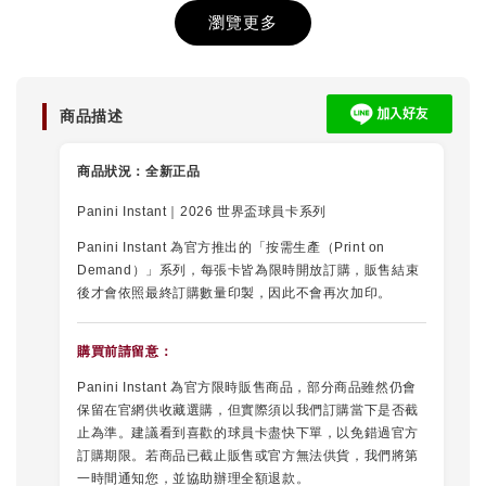
25/26 英
衣防塵套
瀏覽更多
Debut Edt
單包
-
+
-
+
-
商品描述
NT$ 10
NT$ 480
NT$ 190
NT$ 15
商品狀況：
全新正品
加入購物車
Panini Instant｜2026 世界盃球員卡系列
Panini Instant 為官方推出的「按需生產（Print on
Demand）」系列，每張卡皆為限時開放訂購，販售結束
後才會依照最終訂購數量印製，因此不會再次加印。
購買前請留意：
Panini Instant 為官方限時販售商品，部分商品雖然仍會
保留在官網供收藏選購，但實際須以我們訂購當下是否截
止為準。建議看到喜歡的球員卡盡快下單，以免錯過官方
訂購期限。若商品已截止販售或官方無法供貨，我們將第
一時間通知您，並協助辦理全額退款。