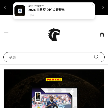
羅***
已購買了
支援刷卡｜皆開立統一發票
2026 世界盃 DIY 左臂臂章
1 天前
搜尋