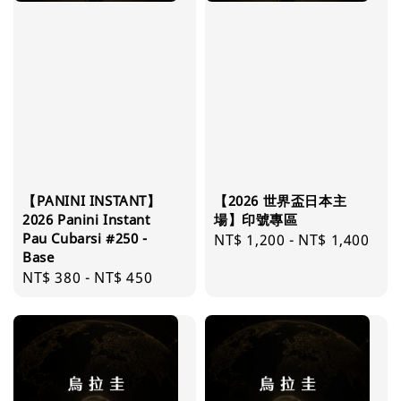
【PANINI INSTANT】
【2026 世界盃日本主
2026 Panini Instant
場】印號專區
Pau Cubarsi #250 -
Regular
NT$ 1,200
-
NT$ 1,400
Base
price
Regular
NT$ 380
-
NT$ 450
price