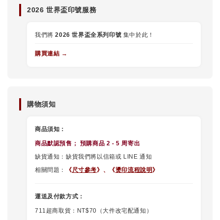
2026 世界盃印號服務
我們將
2026 世界盃全系列印號
集中於此！
購買連結 →
購物須知
商品須知：
商品默認
預售
； 預購商品 2 - 5 周寄出
缺貨通知：缺貨我們將以信箱或 LINE 通知
相關問題：
《
尺寸參考
》、《
燙印流程說明
》
運送及付款方式：
711超商取貨：NT$70（大件改宅配通知）