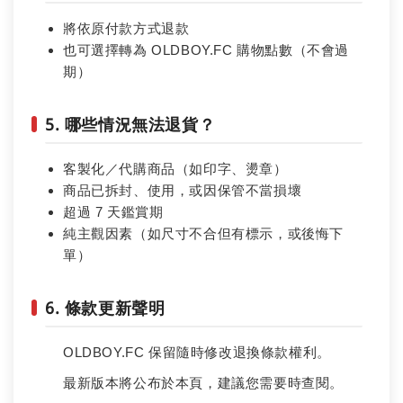
將依原付款方式退款
也可選擇轉為 OLDBOY.FC 購物點數（不會過
期）
5. 哪些情況無法退貨？
客製化／代購商品（如印字、燙章）
商品已拆封、使用，或因保管不當損壞
超過 7 天鑑賞期
純主觀因素（如尺寸不合但有標示，或後悔下
單）
6. 條款更新聲明
OLDBOY.FC 保留隨時修改退換條款權利。
最新版本將公布於本頁，建議您需要時查閱。