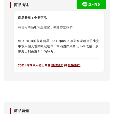
商品描述
商品狀況：
全新正品
有任何商品細節想確認，歡迎聯繫我們！
年僅 20 歲的前鋒新星 Pio Esposito 在對皇家聯合的比賽
中攻入個人首顆歐冠進球，幫助國際米蘭以 4-0 取勝，展
現義大利未來射手的潛力。
完成下單即表示您已同意
購物須知
與
退換條款
。
商品須知