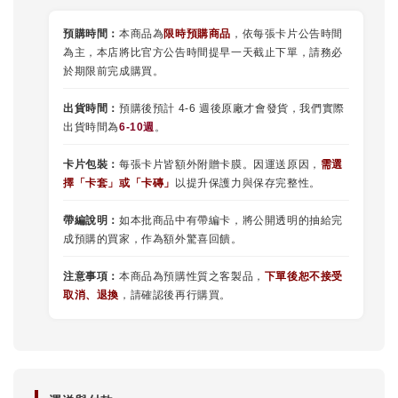
預購時間：
本商品為
限時預購商品
，依每張卡片公告時間
為主，本店將比官方公告時間提早一天截止下單，請務必
於期限前完成購買。
出貨時間：
預購後預計 4-6 週後原廠才會發貨，我們實際
出貨時間為
6-10週
。
卡片包裝：
每張卡片皆額外附贈卡膜。因運送原因，
需選
擇
「
卡套
」或
「卡磚」
以提升保護力與保存完整性。
帶編說明：
如本批商品中有帶編卡，將公開透明的抽給完
成預購的買家，作為額外驚喜回饋。
注意事項：
本商品為預購性質之客製品，
下單後恕不接受
取消、退換
，請確認後再行購買。