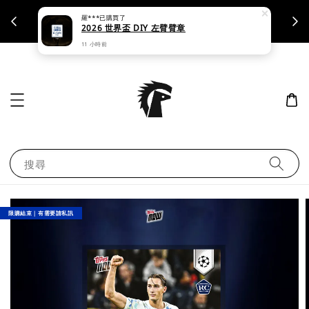
羅***
已購買了
支援刷卡｜皆開立統一發票
2026 世界盃 DIY 左臂臂章
11 小時前
搜尋
限購結束｜有需要請私訊