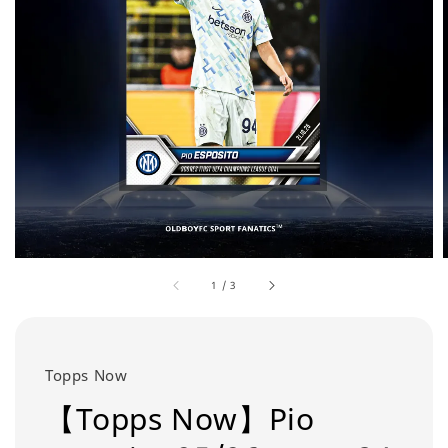
1
/
3
Topps Now
【Topps Now】Pio