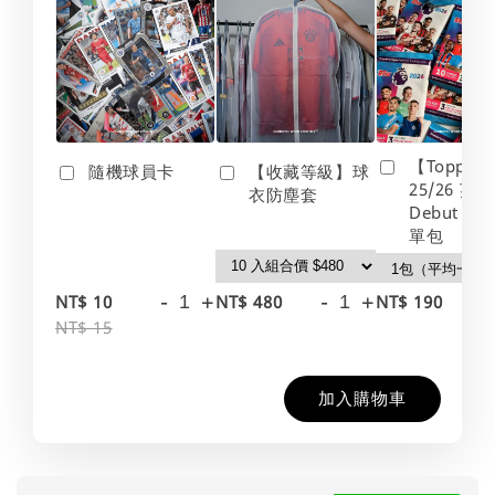
【Topps】
隨機球員卡
【收藏等級】球
25/26 英
衣防塵套
Debut Edt
單包
-
+
-
+
-
NT$ 10
NT$ 480
NT$ 190
NT$ 15
加入購物車