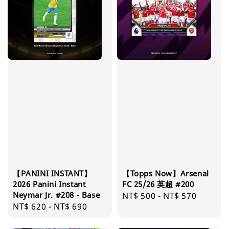
【PANINI INSTANT】
【Topps Now】Arsenal
2026 Panini Instant
FC 25/26 英超 #200
Neymar Jr. #208 - Base
Regular
NT$ 500
-
NT$ 570
Regular
NT$ 620
-
NT$ 690
price
price