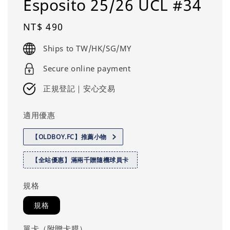
Esposito 25/26 UCL #34
Regular
NT$ 490
price
Ships to TW/HK/SG/MY
Secure online payment
正規登記｜安心交易
適用優惠
【OLDBOY.FC】推薦小物
【全站優惠】滿兩千贈隨機球員卡
規格
規格
單卡（附贈卡膜）