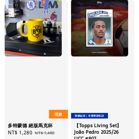
現貨
限購結束｜有需要請私訊
多特蒙德 絕版馬克杯
【Topps Living Set】
João Pedro 2025/26
Sale
NT$ 1,280
Regular
NT$ 1,480
UCC #807