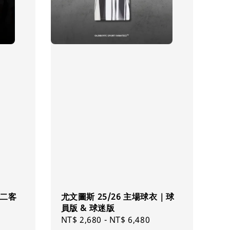
 二客
尤文圖斯 25/26 主場球衣｜球
員版 & 球迷版
Regular
NT$ 2,680
-
NT$ 6,480