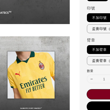
印號
不加印號
盃賽印號
臂章
不加臂章
盃賽臂章
數量