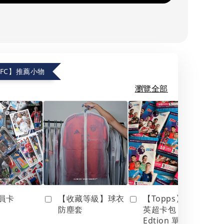
.FC】推薦小物
瀏覽全部
員卡
【收藏等級】球衣
【Topps】25/26
防塵套
英超卡包 Debut
Edtion 單包