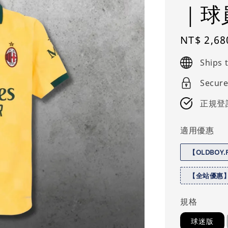
｜球
Regular
NT$ 2,68
price
Ships
Secure
正規登
適用優惠
【OLDBOY
【全站優惠
規格
球迷版