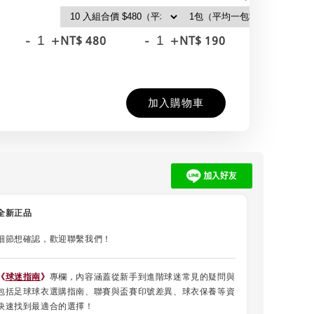
-
+
-
+
-
+
NT$ 480
NT$ 190
NT
NT
加入購物車
全新正品
細節想確認，歡迎聯繫我們！
《
球迷指南
》
專欄，內容涵蓋從新手到進階球迷常見的疑問與
包括足球球衣選購指南、聯賽與盃賽印號差異、球衣保養等資
快速找到最適合的選擇！