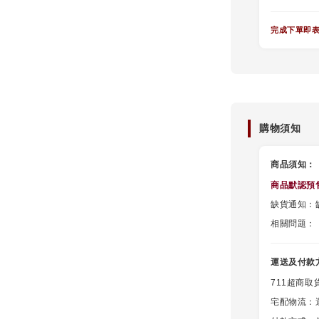
完成下單即
購物須知
商品須知：
商品默認
預
缺貨通知：缺
相關問題：
運送及付款
711超商取
宅配物流：