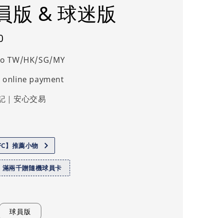
員版 & 球迷版
0
 to TW/HK/SG/MY
 online payment
記｜安心交易
.FC】推薦小物
】滿兩千贈隨機球員卡
球員版