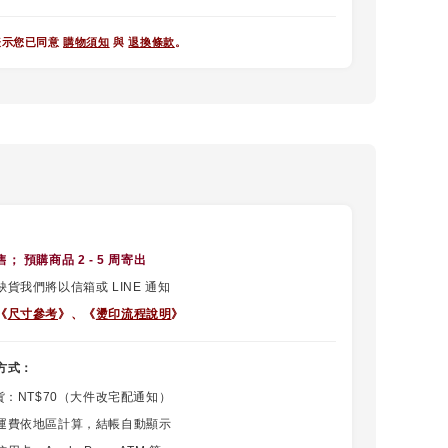
表示您已同意
購物須知
與
退換條款
。
售
； 預購商品 2 - 5 周寄出
貨我們將以信箱或 LINE 通知
《
尺寸參考
》、
《
燙印流程說明
》
方式：
貨：NT$70（大件改宅配通知）
運費依地區計算，結帳自動顯示