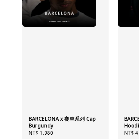
BARCELONA x 賽車系列 Cap
BARC
Burgundy
Hoodi
Regular
NT$ 1,980
Regul
NT$ 4