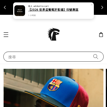
有人
added to cart
支援刷卡｜皆開立統一發票
【2026 世界盃葡萄牙客場】印號專區
1 小時前
搜尋