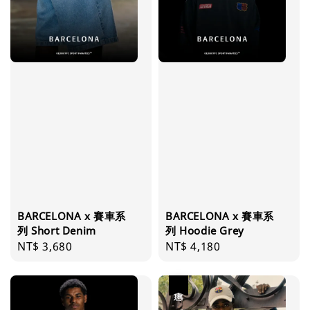
BARCELONA x 賽車系
BARCELONA x 賽車系
列 Short Denim
列 Hoodie Grey
Regular
NT$ 3,680
Regular
NT$ 4,180
price
price
優惠