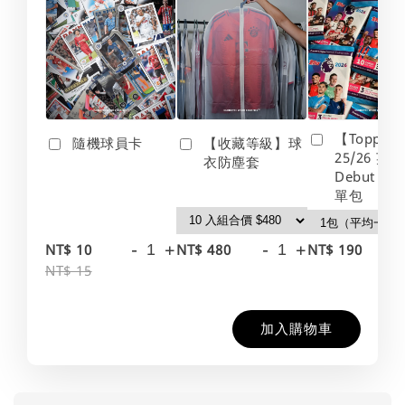
【Topps】
隨機球員卡
【收藏等級】球
25/26 英
衣防塵套
Debut Edt
單包
-
+
-
+
-
NT$ 10
NT$ 480
NT$ 190
NT$ 15
加入購物車