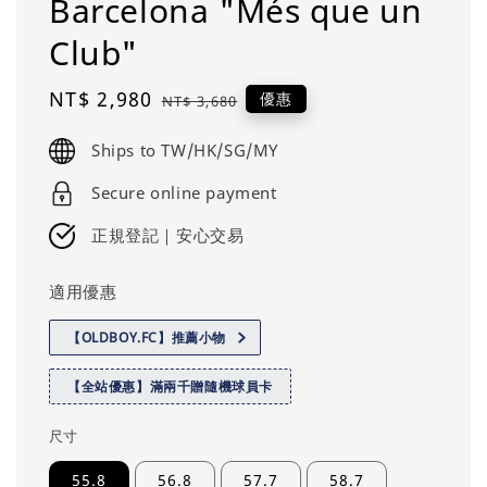
Barcelona "Més que un
Club"
Sale
NT$ 2,980
Regular
優惠
NT$ 3,680
price
price
Ships to TW/HK/SG/MY
Secure online payment
正規登記｜安心交易
適用優惠
【OLDBOY.FC】推薦小物
【全站優惠】滿兩千贈隨機球員卡
尺寸
55.8
56.8
57.7
58.7