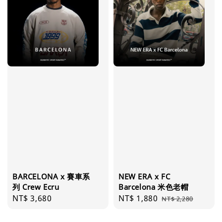
BARCELONA x 賽車系
NEW ERA x FC
列 Crew Ecru
Barcelona 米色老帽
Regular
NT$ 3,680
Sale
NT$ 1,880
Regular
NT$ 2,280
price
price
price