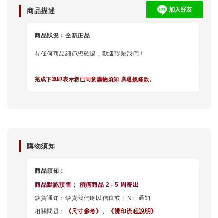
商品描述
商品狀況：
全新正品
有任何商品細節想確認，歡迎聯繫我們！
完成下單即表示您已同意
購物須知
與
退換條款
。
購物須知
商品須知：
商品默認
預售
； 預購商品 2 - 5 周寄出
缺貨通知：缺貨我們將以信箱或 LINE 通知
相關問題：
《
尺寸參考
》、
《
燙印流程說明
》