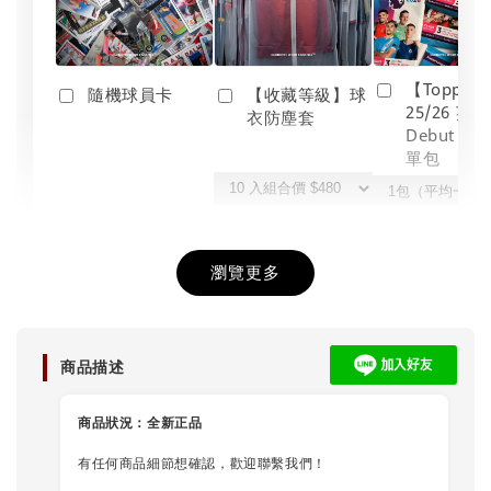
【Topps】
隨機球員卡
【收藏等級】球
25/26 英
衣防塵套
Debut Edt
單包
-
+
-
+
-
NT$ 10
NT$ 480
NT$ 190
NT$ 15
瀏覽更多
加入購物車
商品描述
商品狀況：
全新正品
有任何商品細節想確認，歡迎聯繫我們！