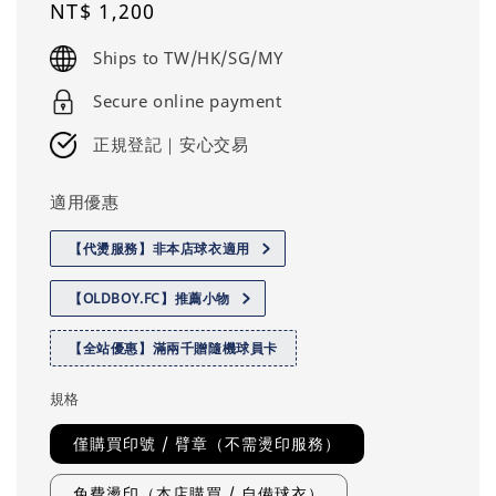
Regular
NT$ 1,200
price
Ships to TW/HK/SG/MY
Secure online payment
正規登記｜安心交易
適用優惠
【代燙服務】非本店球衣適用
【OLDBOY.FC】推薦小物
【全站優惠】滿兩千贈隨機球員卡
規格
僅購買印號 / 臂章（不需燙印服務）
免費燙印（本店購買 / 自備球衣）