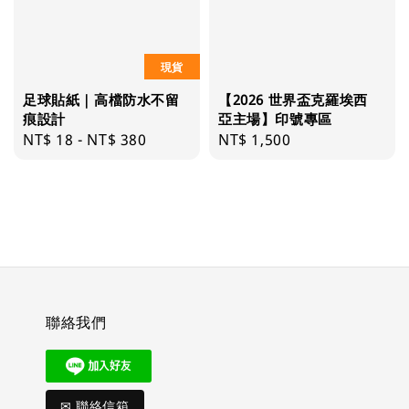
現貨
足球貼紙｜高檔防水不留
【2026 世界盃克羅埃西
痕設計
亞主場】印號專區
Regular
NT$ 18
-
NT$ 380
Regular
NT$ 1,500
price
price
聯絡我們
✉ 聯絡信箱