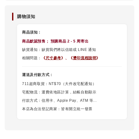
購物須知
商品須知：
商品默認
預售
； 預購商品 2 - 5 周寄出
缺貨通知：缺貨我們將以信箱或 LINE 通知
相關問題：
《
尺寸參考
》、《
燙印流程說明
》
運送及付款方式：
711超商取貨：NT$70（大件改宅配通知）
宅配物流：運費依地區計算，結帳自動顯示
付款方式：信用卡、Apple Pay、ATM 等...
本店為合法登記商家：皆有開立統一發票