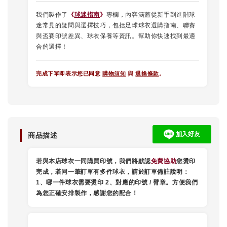
我們製作了
《
球迷指南
》
專欄，內容涵蓋從新手到進階球
迷常見的疑問與選擇技巧，包括足球球衣選購指南、聯賽
與盃賽印號差異、球衣保養等資訊。幫助你快速找到最適
合的選擇！
完成下單即表示您已同意
購物須知
與
退換條款
。
商品描述
若與本店球衣一同購買印號，我們將默認
免費協助
您燙印
完成，
若同一筆訂單有多件球衣，請於訂單備註說明：
1、哪一件球衣需要燙印 2、對應的印號 / 臂章。方便我們
為您正確安排製作，感謝您的配合！