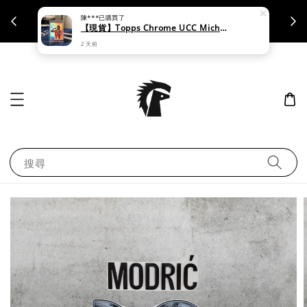
陳***
已購買了
支援刷卡｜皆開立統一發票
【現貨】Topps Chrome UCC Michael Olise
2 天前
搜尋