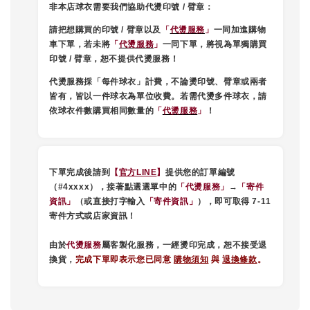
非本店球衣需要我們協助代燙印號 / 臂章：
請把想購買
的印號 / 臂章以及
「
代燙服務
」
一同加進購物
車下單，若未將
「
代燙服務
」
一同下單，將視為單獨購買
印號 / 臂章，恕不提供代燙服務！
代燙服務採「每件球衣」計費，不論燙印號、臂章或兩者
皆有，皆以一件球衣為單位收費。若需代燙多件球衣，請
依球衣件數購買相同數量的
「
代燙服務
」
！
下單完成後請到
【
官方LINE
】
提供您的訂單編號
（#4xxxx），接著點選選單中的
「代燙服務」
→
「寄件
資訊」
（或直接打字輸入
「寄件資訊」
），即可取得 7-11
寄件方式或店家資訊！
由於
代燙服務
屬客製化服務，一經燙印完成，恕不接受退
換貨，
完成下單即表示您已同意
購物須知
與
退換條款
。