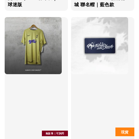
球迷版
城 聯名帽｜藍色款
現貨
無販售｜可詢問