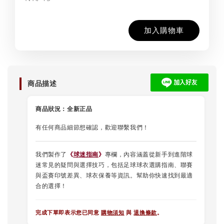
加入購物車
商品描述
商品狀況：
全新正品
有任何商品細節想確認，歡迎聯繫我們！
我們製作了
《
球迷指南
》
專欄，內容涵蓋從新手到進階球
迷常見的疑問與選擇技巧，包括足球球衣選購指南、聯賽
與盃賽印號差異、球衣保養等資訊。幫助你快速找到最適
合的選擇！
完成下單即表示您已同意
購物須知
與
退換條款
。