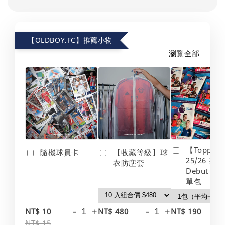
【OLDBOY.FC】推薦小物
瀏覽全部
【Topps】
隨機球員卡
【收藏等級】球
25/26 英
衣防塵套
Debut Edt
單包
-
+
-
+
-
NT$ 10
NT$ 480
NT$ 190
NT$ 15