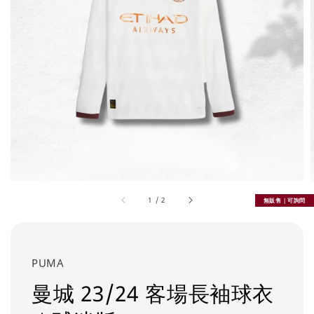
1
/
2
無販售｜可詢問
PUMA
曼城 23/24 客場長袖球衣