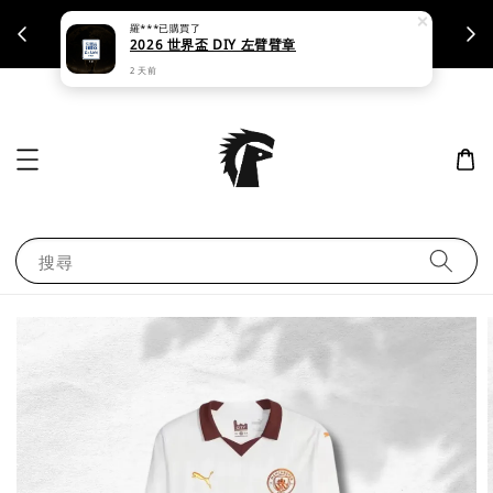
羅***
已購買了
支援刷卡｜皆開立統一發票
2026 世界盃 DIY 左臂臂章
2 天前
搜尋