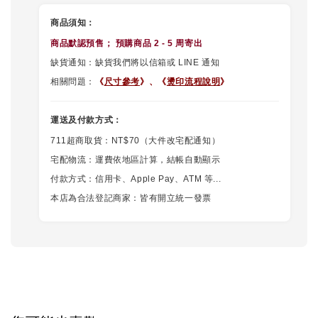
商品須知：
商品默認
預售
； 預購商品 2 - 5 周寄出
缺貨通知：缺貨我們將以信箱或 LINE 通知
相關問題：
《
尺寸參考
》、
《
燙印流程說明
》
運送及付款方式：
711超商取貨：NT$70（大件改宅配通知）
宅配物流：運費依地區計算，結帳自動顯示
付款方式：信用卡、Apple Pay、ATM 等...
本店為合法登記商家：皆有開立統一發票