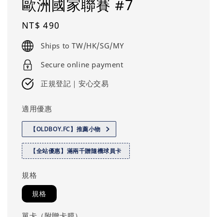
歐洲國家聯賽 #7
Regular
NT$ 490
price
Ships to TW/HK/SG/MY
Secure online payment
正規登記｜安心交易
適用優惠
【OLDBOY.FC】推薦小物
【全站優惠】滿兩千贈隨機球員卡
規格
規格
單卡（附贈卡膜）