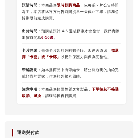
預購時間：
本商品為
限時預購商品
，依每張卡片公告時間
為主，本店將比官方公告時間提早一天截止下單，請務必
於期限前完成購買。
出貨時間：
預購後預計 4-6 週後原廠才會發貨，我們實際
出貨時間為
6-10週
。
卡片包裝：
每張卡片皆額外附贈卡膜。因運送原因，
需選
擇
「
卡套
」或
「卡磚」
以提升保護力與保存完整性。
帶編說明：
如本批商品中有帶編卡，將公開透明的抽給完
成預購的買家，作為額外驚喜回饋。
注意事項：
本商品為預購性質之客製品，
下單後恕不接受
取消、退換
，請確認後再行購買。
運送與付款