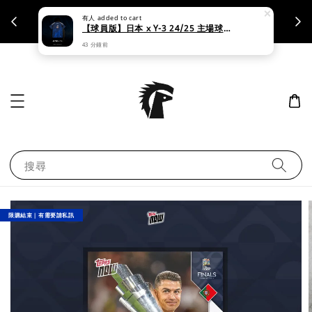
有人
added to cart
支援刷卡｜皆開立統一發票
【球員版】日本 x Y-3 24/25 主場球員版短袖球衣
43 分鐘前
搜尋
限購結束｜有需要請私訊