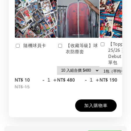
【Topps】
隨機球員卡
【收藏等級】球
25/26 英
衣防塵套
Debut Edt
單包
-
+
-
+
-
NT$ 10
NT$ 480
NT$ 190
NT$ 15
加入購物車