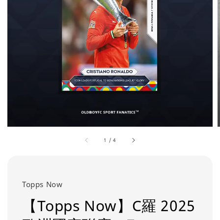
1
/
4
Topps Now
【Topps Now】C羅 2025